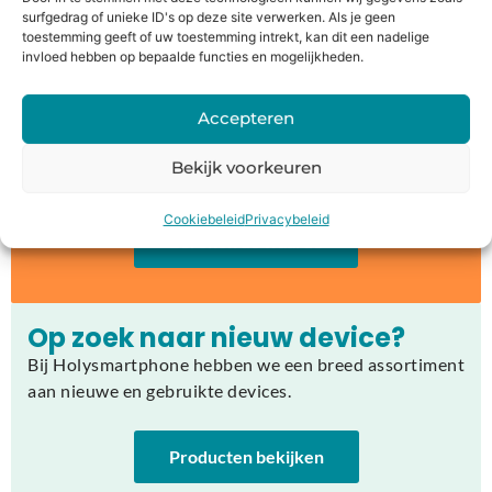
surfgedrag of unieke ID's op deze site verwerken. Als je geen
Jouw oude apparaat inruilen of
toestemming geeft of uw toestemming intrekt, kan dit een nadelige
invloed hebben op bepaalde functies en mogelijkheden.
verkopen?
Bij Holysmartphone bieden wij jouw de mogelijkheid
Accepteren
om een oude smartphone, tablet, laptop of console in
te ruilen voor korting op een nieuw toestel of direct
Bekijk voorkeuren
geld.
Cookiebeleid
Privacybeleid
Bereken de waarde
Op zoek naar nieuw device?
Bij Holysmartphone hebben we een breed assortiment
aan nieuwe en gebruikte devices.
Producten bekijken