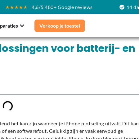
★★★★
★
4.6/5 480+ Google reviews
14 d
paraties
Verkoop je toestel
lossingen voor batterij- en
nd het kan zijn wanneer je iPhone plotseling uitvalt. Dit kan
 of een softwarefout. Gelukkig zijn er vaak eenvoudige
ik kunt maken van je geliefde iPhone. In deze blogpost bespr