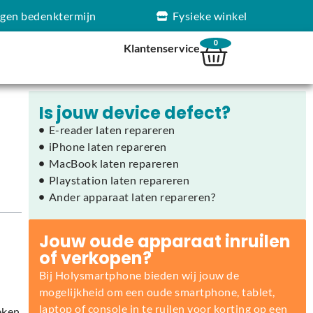
agen bedenktermijn
Fysieke winkel
0
Klantenservice
Is jouw device defect?
E-reader laten repareren
iPhone laten repareren
MacBook laten repareren
Playstation laten repareren
Ander apparaat laten repareren?
Jouw oude apparaat inruilen
of verkopen?
Bij Holysmartphone bieden wij jouw de
mogelijkheid om een oude smartphone, tablet,
laptop of console in te ruilen voor korting op een
eken