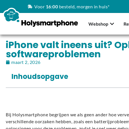
Voor
16:00
besteld, morgen in huis*
Webshop
Re
iPhone valt ineens uit? Op
softwareproblemen
maart 2, 2026
Inhoudsopgave
Bij Holysmartphone begrijpen we als geen ander hoe vervele
verschillende oorzaken hebben, zoals een batterijprobleem
oplossingen voor deze problemen, zodat je snel weer gebru