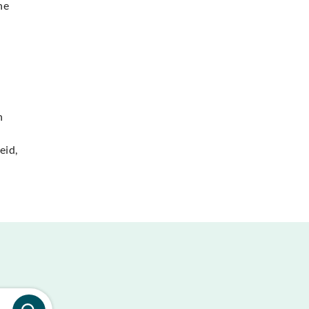
ne
n
eid,