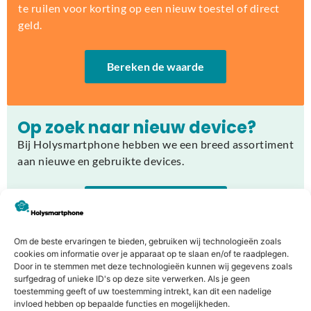
te ruilen voor korting op een nieuw toestel of direct
geld.
Bereken de waarde
Op zoek naar nieuw device?
Bij Holysmartphone hebben we een breed assortiment
aan nieuwe en gebruikte devices.
Producten bekijken
Om de beste ervaringen te bieden, gebruiken wij technologieën zoals
cookies om informatie over je apparaat op te slaan en/of te raadplegen.
Door in te stemmen met deze technologieën kunnen wij gegevens zoals
surfgedrag of unieke ID's op deze site verwerken. Als je geen
Welk apparaat kunnen we voor je
toestemming geeft of uw toestemming intrekt, kan dit een nadelige
repareren?
invloed hebben op bepaalde functies en mogelijkheden.