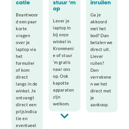
catie
stuur ’m
inruilen
op
Beantwoor
Ga je
Lever je
d een paar
akkoord
laptop in
korte
met het
bij onze
vragen
bod? Dan
winkel in
over je
betalen we
Krommeni
laptop via
direct uit.
e of stuur
het
Liever
’m gratis
formulier
ruilen?
naar ons
of kom
Dan
op. Ook
direct
verrekene
kapotte
langs in de
n we het
apparaten
winkel. Je
direct met
zijn
ontvangt
je
welkom.
direct een
aankoop.
prijsindica
tie en
eventueel