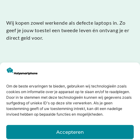
Wij kopen zowel werkende als defecte laptops in. Zo
geef je jouw toestel een tweede leven én ontvang je er
direct geld voor.
Merk, leeftijd of accessoires maken niet uit. Zolang we
de laptop kunnen beoordelen, doen we een eerlijk bod.
Om de beste ervaringen te bieden, gebruiken wij technologieën zoals
cookies om informatie over je apparaat op te slaan en/of te raadplegen.
Begin nu met verkopen
Door in te stemmen met deze technologieën kunnen wij gegevens zoals
surfgedrag of unieke ID's op deze site verwerken. Als je geen
toestemming geeft of uw toestemming intrekt, kan dit een nadelige
invloed hebben op bepaalde functies en mogelijkheden.
Accepteren