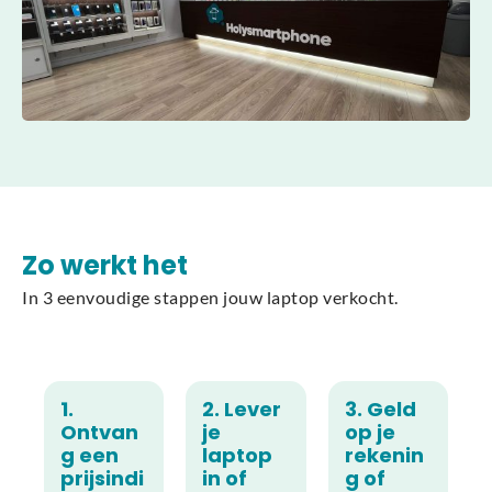
Zo werkt het
In 3 eenvoudige stappen jouw laptop verkocht.
1.
2. Lever
3. Geld
Ontvan
je
op je
g een
laptop
rekenin
prijsindi
in of
g of