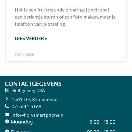
Het is een frustrerende ervaring: je wilt snel
een berichtje sturen of een foto maken, maar je
telefoon valt plotseling
LEES VERDER »
20/04/2026
CONTACTGEGEVENS
Heiligeweg 43A
1561 DE, Krommenie
075 641 5169
info@holysmartphone.nl
Maandag:
11:00 - 18:00
Dinsdag: