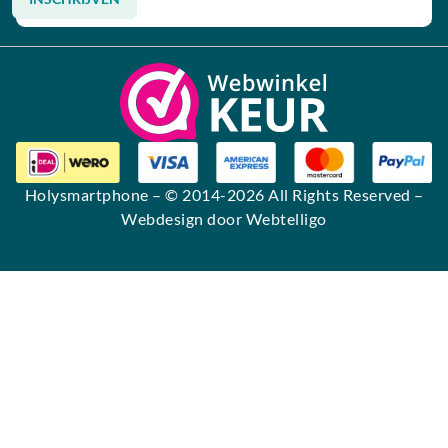
Alternative:
Holysmartphone
– © 2014-2026 All Rights Reserved –
Webdesign door Webtelligo