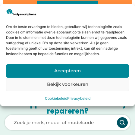
Bereken de waarde
Om de beste ervaringen te bieden, gebruiken wij technologieën zoals
Op zoek naar nieuw device?
cookies om informatie over je apparaat op te slaan en/of te raadplegen.
Door in te stemmen met deze technologieën kunnen wij gegevens zoals
Bij Holysmartphone hebben we een breed assortiment
surfgedrag of unieke ID's op deze site verwerken. Als je geen
aan nieuwe en gebruikte devices.
toestemming geeft of uw toestemming intrekt, kan dit een nadelige
invloed hebben op bepaalde functies en mogelijkheden.
Producten bekijken
Accepteren
Bekijk voorkeuren
Cookiebeleid
Privacybeleid
Welk apparaat kunnen we voor je
repareren?