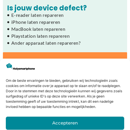
Is jouw device defect?
E-reader laten repareren
iPhone laten repareren
MacBook laten repareren
Playstation laten repareren
Ander apparaat laten repareren?
Jouw oude apparaat inruilen of
verkopen?
Bij Holysmartphone bieden wij jouw de mogelijkheid
Om de beste ervaringen te bieden, gebruiken wij technologieën zoals
om een oude smartphone, tablet, laptop of console in
cookies om informatie over je apparaat op te slaan en/of te raadplegen.
Door in te stemmen met deze technologieën kunnen wij gegevens zoals
te ruilen voor korting op een nieuw toestel of direct
surfgedrag of unieke ID's op deze site verwerken. Als je geen
geld.
toestemming geeft of uw toestemming intrekt, kan dit een nadelige
invloed hebben op bepaalde functies en mogelijkheden.
Bereken de waarde
Accepteren