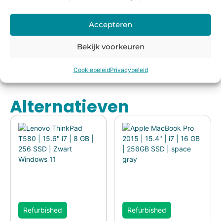
Voor
14 dagen
Fysieke
Webwink
Accepteren
16:00
bedenkte
winkel
el
besteld,
rmijn
keurmerk
Bekijk voorkeuren
morgen
in huis*
Cookiebeleid
Privacybeleid
Alternatieven
Refurbished
Refurbished