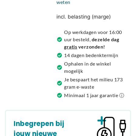
weten
e
r
incl. belasting (marge)
n
a
Op werkdagen voor 16:00
t
uur besteld,
dezelde dag
i
gratis
verzonden!
v
14 dagen bedenktermijn
e
Ophalen in de winkel
:
mogelijk
Je bespaart het milieu 173
gram e-waste
Minimaal 1 jaar garantie ⓘ
Inbegrepen bij
jouw nieuwe