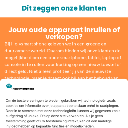
Dit zeggen onze klanten
Jouw oude apparaat inruilen of
verkopen?
Bij Holysmartphone geloven we in een groene en
duurzamere wereld. Daarom bieden wij onze klanten de
mogelijkheid om een oude smartphone, tablet, laptop of
console in te ruilen voor korting op een nieuw toestel of
direct geld. Niet alleen profiteer jij van de nieuwste
technologie, maar je draagt ook bij aan het behoud van
onze planeet.
Om de beste ervaringen te bieden, gebruiken wij technologieën zoals
Bereken de waarde
cookies om informatie over je apparaat op te slaan en/of te raadplegen.
Door in te stemmen met deze technologieën kunnen wij gegevens zoals
surfgedrag of unieke ID's op deze site verwerken. Als je geen
toestemming geeft of uw toestemming intrekt, kan dit een nadelige
invloed hebben op bepaalde functies en mogelijkheden.