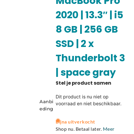
MacBook Pro
2020 | 13.3″ | i5
8 GB | 256 GB
SSD | 2 x
Thunderbolt 3
| space gray
Dit product is nu niet op
Aanbi
voorraad en niet beschikbaar.
eding
A
Bijna uitverkocht
l
Shop nu. Betaal later.
Meer
t