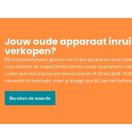
Jouw oude apparaat inrui
verkopen?
Bij Holysmartphone geloven we in een groene en duurzame
onze klanten de mogelijkheid om een oude smartphone, table
ruilen voor korting op een nieuw toestel of direct geld. Niet 
nieuwste technologie, maar je draagt ook bij aan het behou
Bereken de waarde