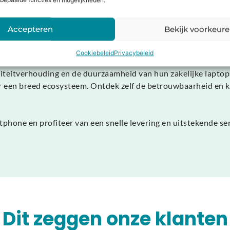
bepaalde functies en mogelijkheden.
essioneel en past in elk interieur of kantoor. De laptop is 
Bovendien wordt het apparaat geleverd met Windows 11, waard
Accepteren
Bekijk voorkeur
Cookiebeleid
Privacybeleid
iteitverhouding en de duurzaamheid van hun zakelijke laptops.
 een breed ecosysteem. Ontdek zelf de betrouwbaarheid en kr
tphone en profiteer van een snelle levering en uitstekende s
Dit zeggen onze klanten