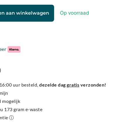
Op voorraad
en aan winkelwagen
eer
)
6:00 uur besteld,
dezelde dag
gratis
verzonden!
mijn
l mogelijk
ieu 173 gram e-waste
antie ⓘ