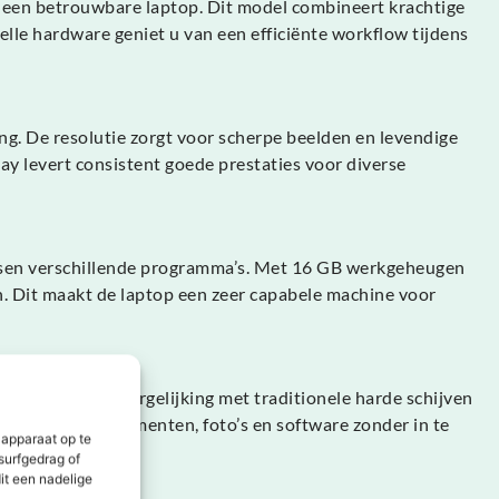
ar een betrouwbare laptop. Dit model combineert krachtige
elle hardware geniet u van een efficiënte workflow tijdens
ng. De resolutie zorgt voor scherpe beelden en levendige
lay levert consistent goede prestaties voor diverse
tussen verschillende programma’s. Met 16 GB werkgeheugen
an. Dit maakt de laptop een zeer capabele machine voor
bestanden. In vergelijking met traditionele harde schijven
e voor al uw documenten, foto’s en software zonder in te
 apparaat op te
surfgedrag of
it een nadelige