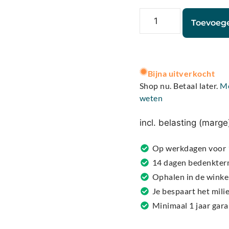
Toevoeg
A
l
Bijna uitverkocht
t
Shop nu. Betaal later.
M
e
weten
r
n
incl. belasting (marge
a
t
Op werkdagen voor 1
i
14 dagen bedenkter
v
Ophalen in de winke
e
Je bespaart het mil
:
Minimaal 1 jaar gar