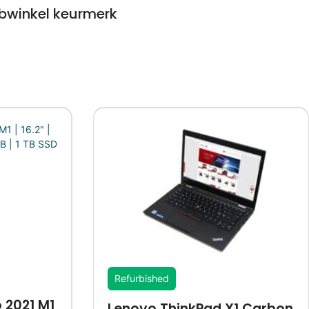
winkel keurmerk
Refurbished
 2021 M1
Lenovo ThinkPad X1 Carbon