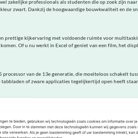
wel zakelijke professionals als studenten die op zoek zijn na
e kleur zwart. Dankzij de hoogwaardige bouwkwaliteit en de sn
en prettige kijkervaring met voldoende ruimte voor multitaski
komen. Of u nu werkt in Excel of geniet van een film, het disp
i5 processor van de 13e generatie, die moeiteloos schakelt 
 tabbladen of zware applicaties tegelijkertijd open heeft sta
gt voor razendsnelle opstarttijden en directe toegang tot uw 
gevoelig voor schokken. U heeft hiermee meer dan genoeg ruimt
ngen te bieden, gebruiken wij technologieën zoals cookies om informatie over je
dplegen. Door in te stemmen met deze technologieën kunnen wij gegevens zoals 
e site verwerken. Als je geen toestemming geeft of uw toestemming intrekt, kan d