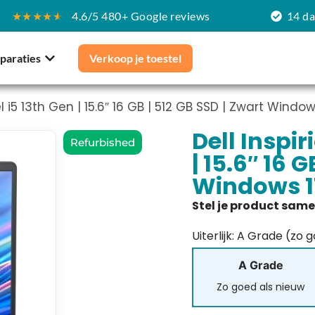
★★★★
★
4.6/5 480+ Google reviews
14 d
paraties
Verkoop je toestel
el i5 13th Gen | 15.6″ 16 GB | 512 GB SSD | Zwart Window
Dell Inspir
Refurbished
| 15.6″ 16 
Windows 1
Uiterlijk: A Grade (zo 
A Grade
Zo goed als nieuw