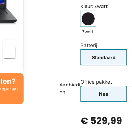
Kleur: Zwart
Zwart
Batterij
Standaard
ilen?
Office pakket
Aanbiedi
 apparaat
ng
Nee
€
529,99