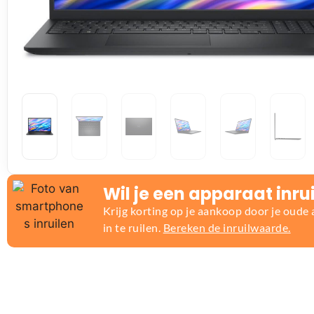
Wil je een apparaat inru
Krijg korting op je aankoop door je oude
in te ruilen.
Bereken de inruilwaarde.