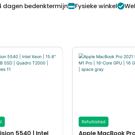
4 dagen bedenktermijn
Fysieke winkel
Web
d
Refurbished
ision 5540 | Intel
Apple MacBook Pro