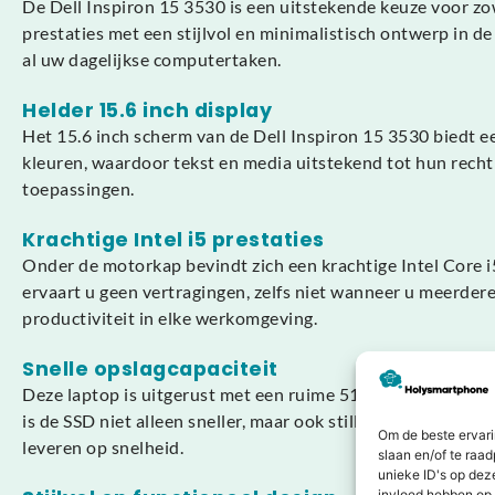
De Dell Inspiron 15 3530 is een uitstekende keuze voor zo
prestaties met een stijlvol en minimalistisch ontwerp in d
al uw dagelijkse computertaken.
Helder 15.6 inch display
Het 15.6 inch scherm van de Dell Inspiron 15 3530 biedt e
kleuren, waardoor tekst en media uitstekend tot hun recht 
toepassingen.
Krachtige Intel i5 prestaties
Onder de motorkap bevindt zich een krachtige Intel Core 
ervaart u geen vertragingen, zelfs niet wanneer u meerdere
productiviteit in elke werkomgeving.
Snelle opslagcapaciteit
Deze laptop is uitgerust met een ruime 512 GB SSD, wat zor
is de SSD niet alleen sneller, maar ook stiller en minder 
Om de beste ervari
leveren op snelheid.
slaan en/of te raa
unieke ID's op dez