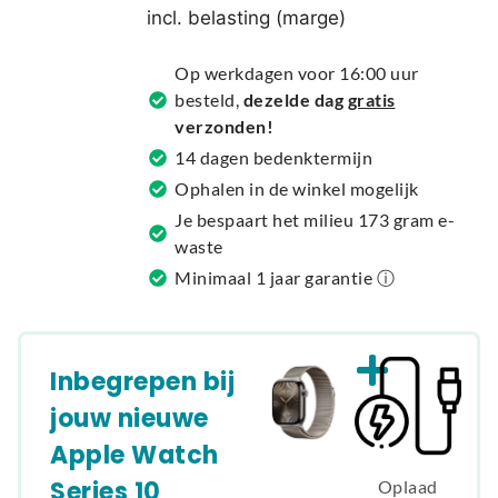
e
incl. belasting (marge)
r
n
Op werkdagen voor 16:00 uur
a
besteld,
dezelde dag
gratis
t
verzonden!
i
14 dagen bedenktermijn
v
Ophalen in de winkel mogelijk
e
Je bespaart het milieu 173 gram e-
:
waste
Minimaal 1 jaar garantie ⓘ
Inbegrepen bij
jouw nieuwe
Apple Watch
Series 10
Oplaad