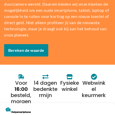
duurzamere wereld. Daarom bieden wij onze klanten de
mogelijkheid om een oude smartphone, tablet, laptop of
console in te ruilen voor korting op een nieuw toestel of
direct geld. Niet alleen profiteer jij van de nieuwste
technologie, maar je draagt ook bij aan het behoud van
onze planeet.
Bereken de waarde
Voor
14 dagen
Fysieke
Webwink
16:00
bedenkte
winkel
el
besteld,
rmijn
keurmerk
morgen
in huis*