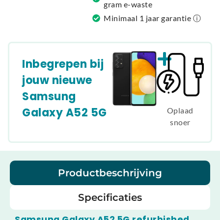
gram e-waste
Minimaal 1 jaar garantie ⓘ
Inbegrepen bij
jouw nieuwe
Samsung
Galaxy A52 5G
Oplaad
snoer
Productbeschrijving
Specificaties
Samsung Galaxy A52 5G refurbished