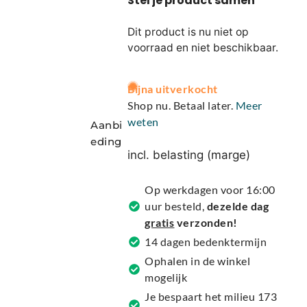
Dit product is nu niet op
voorraad en niet beschikbaar.
A
Bijna uitverkocht
l
Shop nu. Betaal later.
Meer
t
weten
Aanbi
e
eding
r
incl. belasting (marge)
n
a
Op werkdagen voor 16:00
t
uur besteld,
dezelde dag
i
gratis
verzonden!
v
14 dagen bedenktermijn
e
Ophalen in de winkel
:
mogelijk
Je bespaart het milieu 173