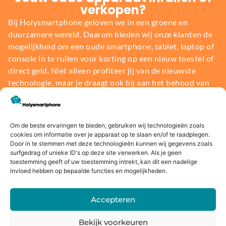
verkopen?
Bij Holysmartphone geloven we in een groene en
duurzamere wereld. Daarom bieden wij onze klanten de
mogelijkheid om een oude smartphone, tablet, laptop of
console in te ruilen voor korting op een nieuw toestel of
direct geld. Niet alleen profiteer jij van de nieuwste
technologie, maar je draagt ook bij aan het behoud van
onze planeet.
Bereken de waarde
Om de beste ervaringen te bieden, gebruiken wij technologieën zoals
cookies om informatie over je apparaat op te slaan en/of te raadplegen.
Door in te stemmen met deze technologieën kunnen wij gegevens zoals
surfgedrag of unieke ID's op deze site verwerken. Als je geen
toestemming geeft of uw toestemming intrekt, kan dit een nadelige
invloed hebben op bepaalde functies en mogelijkheden.
Voor
14 dagen
Fysieke
Webwink
16:00
bedenkte
winkel
el
Accepteren
besteld,
rmijn
keurmerk
Bekijk voorkeuren
morgen