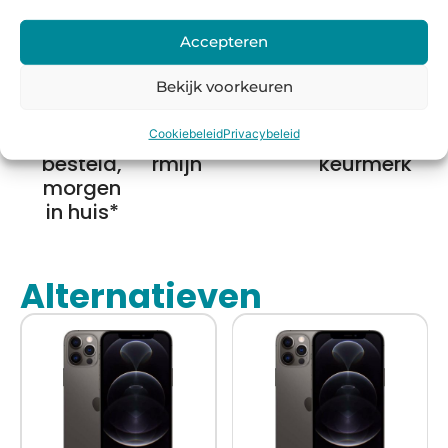
Accepteren
Bekijk voorkeuren
Voor
14 dagen
Fysieke
Webwink
Cookiebeleid
Privacybeleid
16:00
bedenkte
winkel
el
besteld,
rmijn
keurmerk
morgen
in huis*
Alternatieven