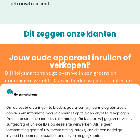
betrouwbaarheid.
Dit zeggen onze klanten
Jouw oude apparaat inruilen of
verkopen?
Bij Holysmartphone geloven we in een groene en
duurzamere wereld. Daarom bieden wij onze klanten de
mogelijkheid om een oude smartphone, tablet, laptop of
console in te ruilen voor korting op een nieuw toestel of
direct geld. Niet alleen profiteer jij van de nieuwste
Om de beste ervaringen te bieden, gebruiken wij technologieën zoals
technologie, maar je draagt ook bij aan het behoud van
cookies om informatie over je apparaat op te slaan en/of te raadplegen.
onze planeet.
Door in te stemmen met deze technologieën kunnen wij gegevens zoals
surfgedrag of unieke ID's op deze site verwerken. Als je geen
toestemming geeft of uw toestemming intrekt, kan dit een nadelige
invloed hebben op bepaalde functies en mogelijkheden.
Bereken de waarde