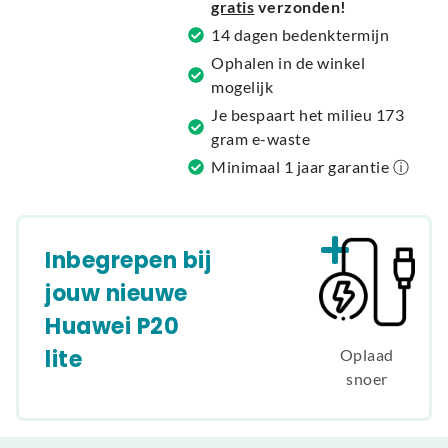
gratis
verzonden!
v
14 dagen bedenktermijn
e
Ophalen in de winkel
:
mogelijk
Je bespaart het milieu 173
gram e-waste
Minimaal 1 jaar garantie ⓘ
Inbegrepen bij
jouw nieuwe
Huawei P20
lite
Oplaad
snoer