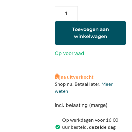
Toevoegen aan
winkelwagen
Op voorraad
A
Bijna uitverkocht
l
Shop nu. Betaal later.
Meer
t
weten
e
r
incl. belasting (marge)
n
a
Op werkdagen voor 16:00
t
uur besteld,
dezelde dag
i