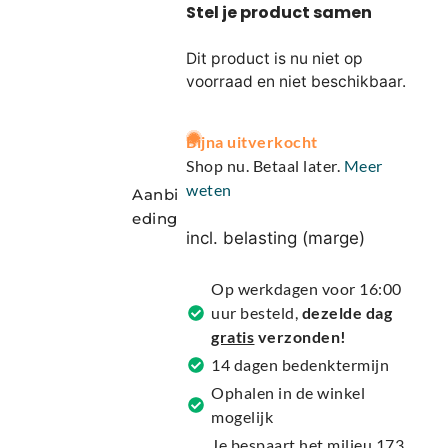
Dit product is nu niet op
voorraad en niet beschikbaar.
A
Bijna uitverkocht
l
Shop nu. Betaal later.
Meer
t
weten
Aanbi
e
eding
r
incl. belasting (marge)
n
a
Op werkdagen voor 16:00
t
uur besteld,
dezelde dag
i
gratis
verzonden!
v
14 dagen bedenktermijn
e
Ophalen in de winkel
:
mogelijk
Je bespaart het milieu 173