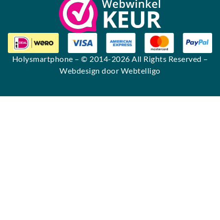
Holysmartphone
– © 2014-2026 All Rights Reserved –
Webdesign door Webtelligo