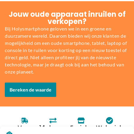
Jouw oude apparaat inruilen of
verkopen?
Bij Holysmartphone geloven we in een groene en
duurzamere wereld. Daarom bieden wij onze klanten de
mogelijkheid om een oude smartphone, tablet, laptop of
console in te ruilen voor korting op een nieuw toestel of
direct geld. Niet alleen profiteer jij van de nieuwste
technologie, maar je draagt ook bij aan het behoud van
onze planeet.
Bereken de waarde
Voor
14 dagen
Fysieke
Webwink