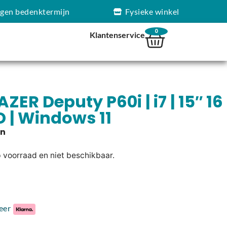
agen bedenktermijn
Fysieke winkel
0
Klantenservice
ER Deputy P60i | i7 | 15″ 16
D | Windows 11
p voorraad en niet beschikbaar.
eer