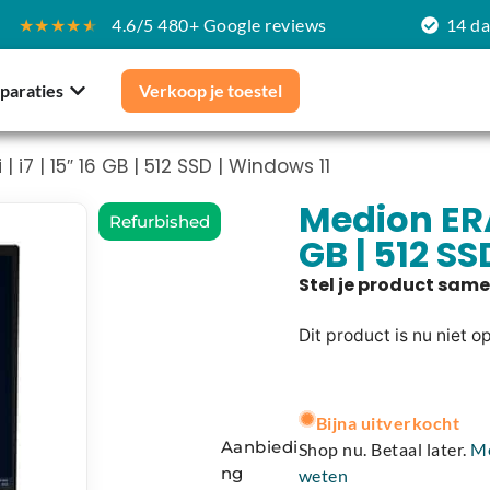
★★★★
★
4.6/5 480+ Google reviews
14 d
paraties
Verkoop je toestel
i7 | 15″ 16 GB | 512 SSD | Windows 11
Medion ERAZ
Refurbished
GB | 512 SS
Dit product is nu niet o
A
l
Bijna uitverkocht
t
Aanbiedi
Shop nu. Betaal later.
M
e
ng
weten