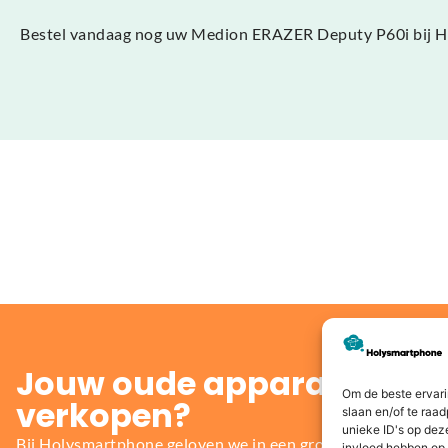
Bestel vandaag nog uw Medion ERAZER Deputy P60i bij Holy
Jouw oude apparaat inrui
Om de beste ervari
verkopen?
slaan en/of te raa
unieke ID's op dez
Bij Holysmartphone geloven we in een groene en duurzame