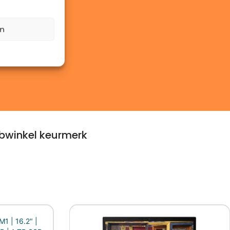
en
winkel keurmerk