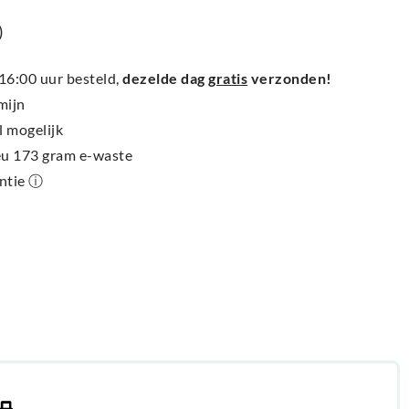
)
6:00 uur besteld,
dezelde dag
gratis
verzonden!
mijn
l mogelijk
ieu 173 gram e-waste
antie ⓘ