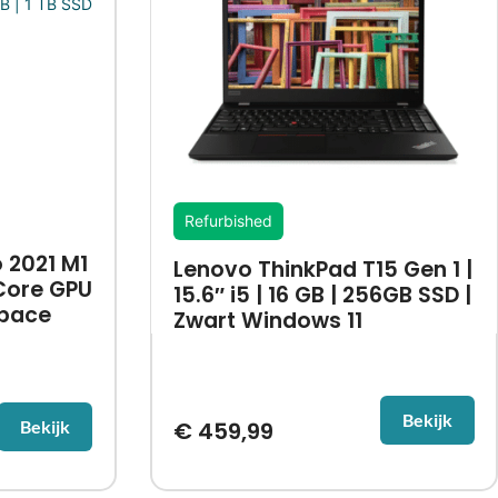
Refurbished
 2021 M1
Lenovo ThinkPad T15 Gen 1 |
6-Core GPU
15.6″ i5 | 16 GB | 256GB SSD |
 space
Zwart Windows 11
Bekijk
Bekijk
€
459,99