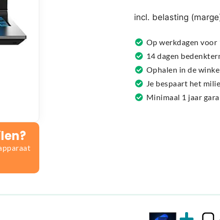
r
n
incl. belasting (marge
a
t
Op werkdagen voor 1
i
14 dagen bedenkter
v
Ophalen in de winke
e
Je bespaart het mil
:
Minimaal 1 jaar gar
ilen?
 apparaat