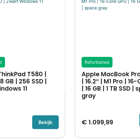
d
Refurbished
ThinkPad T580 |
Apple MacBook Pro
| 8 GB | 256 SSD |
| 16.2″ | M1 Pro | 1
indows 11
| 16 GB | 1 TB SSD |
gray
€
1.099,99
Bekijk