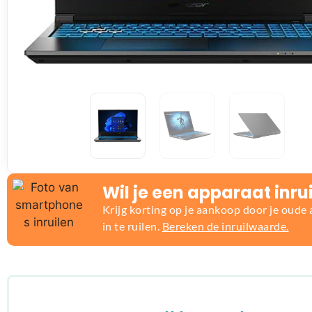
Wil je een apparaat inru
Krijg korting op je aankoop door je oude
in te ruilen.
Bereken de inruilwaarde.