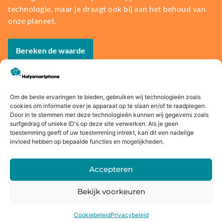
technologie, maar je draagt ook bij aan het behoud van
onze planeet.
Bereken de waarde
Om de beste ervaringen te bieden, gebruiken wij technologieën zoals
cookies om informatie over je apparaat op te slaan en/of te raadplegen.
Voor
14 dagen
Fysieke
Webwink
Door in te stemmen met deze technologieën kunnen wij gegevens zoals
16:00
bedenkte
winkel
el
surfgedrag of unieke ID's op deze site verwerken. Als je geen
toestemming geeft of uw toestemming intrekt, kan dit een nadelige
besteld,
rmijn
keurmerk
invloed hebben op bepaalde functies en mogelijkheden.
morgen
in huis*
Accepteren
Bekijk voorkeuren
Alternatieven
Cookiebeleid
Privacybeleid