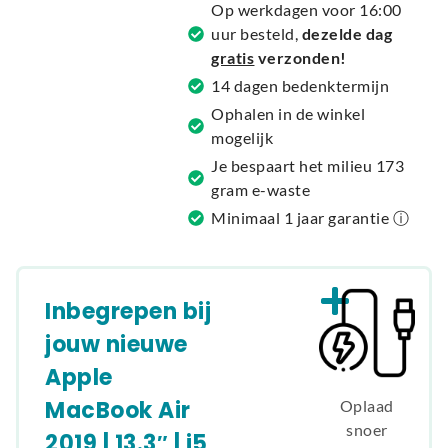
Op werkdagen voor 16:00
t
uur besteld,
dezelde dag
i
gratis
verzonden!
v
14 dagen bedenktermijn
e
Ophalen in de winkel
:
mogelijk
Je bespaart het milieu 173
gram e-waste
Minimaal 1 jaar garantie ⓘ
Inbegrepen bij
jouw nieuwe
Apple
MacBook Air
Oplaad
snoer
2019 | 13.3″ | i5