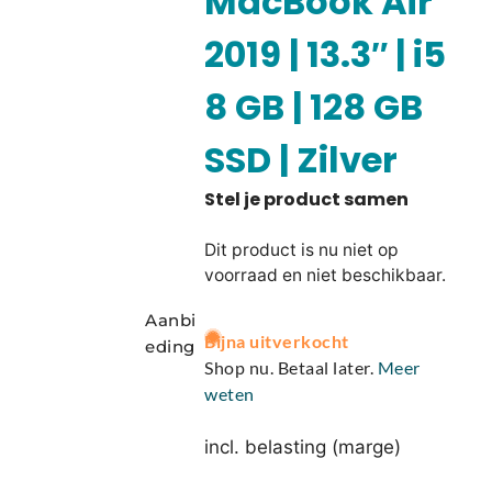
MacBook Air
2019 | 13.3″ | i5
8 GB | 128 GB
SSD | Zilver
Dit product is nu niet op
voorraad en niet beschikbaar.
Aanbi
A
Bijna uitverkocht
eding
l
Shop nu. Betaal later.
Meer
t
weten
e
r
incl. belasting (marge)
n
a