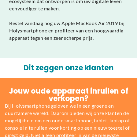
ecosysteem dat ontworpen is om uw digitale leven
eenvoudiger te maken.
Bestel vandaag nog uw Apple MacBook Air 2019 bij
Holysmartphone en profiteer van een hoogwaardig
apparaat tegen een zeer scherpe prijs.
Dit zeggen onze klanten
Jouw oude apparaat inruilen of
verkopen?
Bij Holysmartphone geloven we in een groene en
duurzamere wereld. Daarom bieden wij onze klanten de
mogelijkheid om een oude smartphone, tablet, laptop of
console in te ruilen voor korting op een nieuw toestel of
direct geld. Niet alleen profiteer jij van de nieuwste