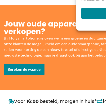
invloed hebben op 
Jouw oude apparaat inrui
verkopen?
Bij Holysmartphone geloven we in een groene en duurzame
onze klanten de mogelijkheid om een oude smartphone, table
ruilen voor korting op een nieuw toestel of direct geld. Niet 
nieuwste technologie, maar je draagt ook bij aan het behou
Bereken de waarde
Voor
16:00
besteld, morgen in huis*
1