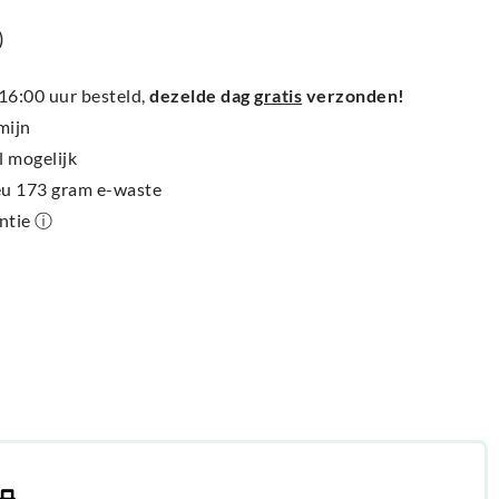
)
6:00 uur besteld,
dezelde dag
gratis
verzonden!
mijn
l mogelijk
ieu 173 gram e-waste
antie ⓘ