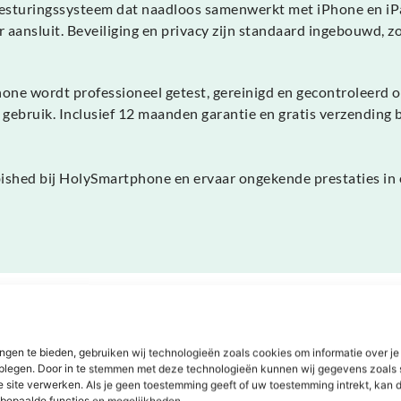
esturingssysteem dat naadloos samenwerkt met iPhone en iPa
 aansluit. Beveiliging en privacy zijn standaard ingebouwd, z
e wordt professioneel getest, gereinigd en gecontroleerd op
r gebruik. Inclusief 12 maanden garantie en gratis verzendin
shed bij HolySmartphone en ervaar ongekende prestaties in e
Dit zeggen onze klanten
ngen te bieden, gebruiken wij technologieën zoals cookies om informatie over je
dplegen. Door in te stemmen met deze technologieën kunnen wij gegevens zoals 
e site verwerken. Als je geen toestemming geeft of uw toestemming intrekt, kan d