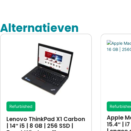
Alternatieven
Refurbished
Refurbishe
Apple M
Lenovo ThinkPad X1 Carbon
15.4″ | i
| 14″ i5 | 8 GB | 256 SSD |