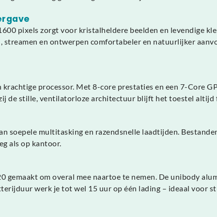
ergave
600 pixels zorgt voor kristalheldere beelden en levendige kl
streamen en ontwerpen comfortabeler en natuurlijker aanvoelt
rachtige processor. Met 8-core prestaties en een 7-Core GPU
e stille, ventilatorloze architectuur blijft het toestel altijd fl
 soepele multitasking en razendsnelle laadtijden. Bestanden 
eg als op kantoor.
20 gemaakt om overal mee naartoe te nemen. De unibody alumin
erijduur werk je tot wel 15 uur op één lading – ideaal voor st