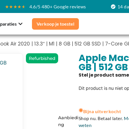
★★★★
★
4.6/5 480+ Google reviews
14 d
paraties
Verkoop je toestel
k Air 2020 | 13.3″ | M1 | 8 GB | 512 GB SSD | 7-Core G
Apple MacBo
Refurbished
GB | 512 GB
Dit product is nu niet o
A
l
Bijna uitverkocht
t
Aanbiedi
Shop nu. Betaal later.
M
e
ng
weten