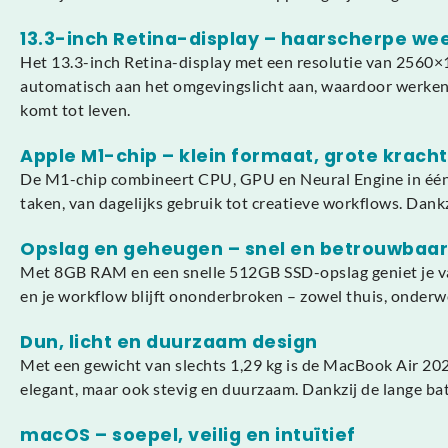
13.3-inch Retina-display – haarscherpe we
Het 13.3-inch Retina-display met een resolutie van 2560×1
automatisch aan het omgevingslicht aan, waardoor werken, 
komt tot leven.
Apple M1-chip – klein formaat, grote kracht
De M1-chip combineert CPU, GPU en Neural Engine in één k
taken, van dagelijks gebruik tot creatieve workflows. Dankzij d
Opslag en geheugen – snel en betrouwbaar
Met 8GB RAM en een snelle 512GB SSD-opslag geniet je van
en je workflow blijft ononderbroken – zowel thuis, onderw
Dun, licht en duurzaam design
Met een gewicht van slechts 1,29 kg is de MacBook Air 20
elegant, maar ook stevig en duurzaam. Dankzij de lange batt
macOS – soepel, veilig en intuïtief