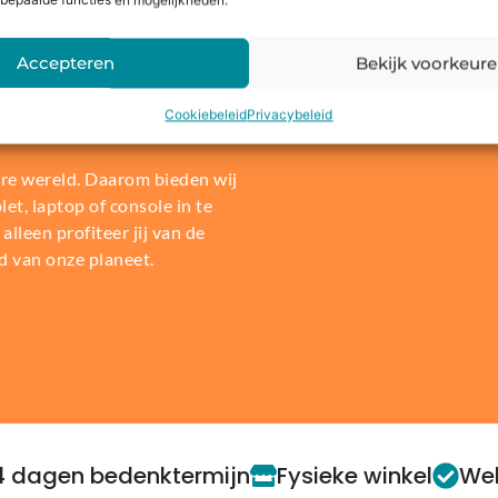
bepaalde functies en mogelijkheden.
Accepteren
Bekijk voorkeur
len of
Cookiebeleid
Privacybeleid
re wereld. Daarom bieden wij
t, laptop of console in te
alleen profiteer jij van de
d van onze planeet.
4 dagen bedenktermijn
Fysieke winkel
Web