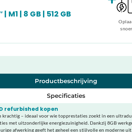
| M1 | 8 GB | 512 GB
Oplaa
snoe
Productbeschrijving
Specificaties
SD refurbished kopen
n krachtig – ideaal voor wie topprestaties zoekt in een ultra
ies met uitzonderlijke energiezuinigheid. Dankzij 8GB werkg
rige afwerking geeft het geheel een stijlvolle en moderne uits