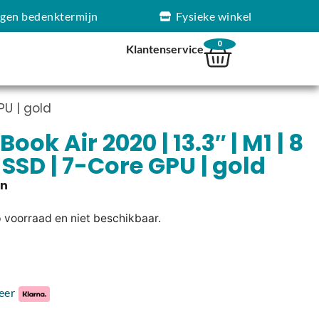
agen bedenktermijn
Fysieke winkel
0
Klantenservice
PU | gold
ok Air 2020 | 13.3″ | M1 | 8
 SSD | 7-Core GPU | gold
p voorraad en niet beschikbaar.
eer