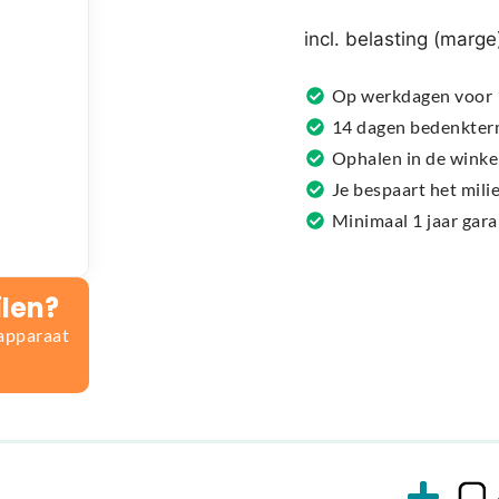
r
n
incl. belasting (marge
a
t
Op werkdagen voor 1
i
14 dagen bedenkter
v
Ophalen in de winke
e
Je bespaart het mil
:
Minimaal 1 jaar gar
ilen?
 apparaat