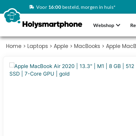
Voor
16:00
besteld, morgen in huis*
Webshop
Re
Home
>
Laptops
>
Apple
>
MacBooks
> Apple MacBoo