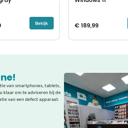
gray
Windows 11
Bekijk
9
€
189,99
ne!
tie van smartphones, tablets,
 klaar om te adviseren bij de
atie van een defect apparaat.