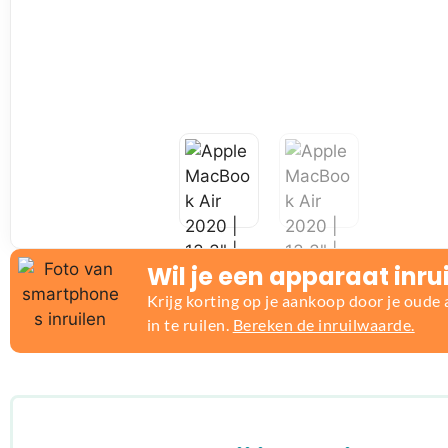
Wil je een apparaat inru
Krijg korting op je aankoop door je oude
in te ruilen.
Bereken de inruilwaarde.