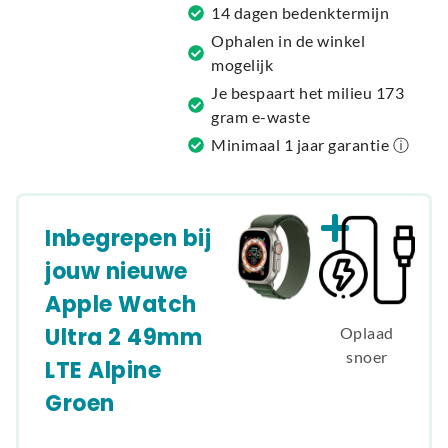
v
14 dagen bedenktermijn
e
Ophalen in de winkel
:
mogelijk
Je bespaart het milieu 173
gram e-waste
Minimaal 1 jaar garantie ⓘ
Inbegrepen bij
jouw nieuwe
Apple Watch
Ultra 2 49mm
Oplaad
snoer
LTE Alpine
Groen