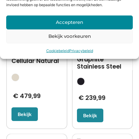
invloed hebben op bepaalde functies en mogelijkheden.
Accepteren
Refurbished
Refurbished
Bekijk voorkeuren
Apple Watch
Apple Watch
Series 7 45mm
Series 10
Cellular
Cookiebeleid
Privacybeleid
Titanium 46mm
Graphite
Cellular Natural
Stainless Steel
€
479,99
€
239,99
Bekijk
Bekijk