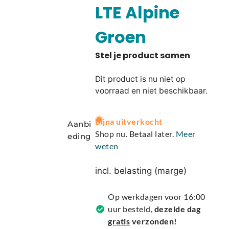
LTE Alpine
Groen
Dit product is nu niet op
voorraad en niet beschikbaar.
A
Bijna uitverkocht
Aanbi
l
Shop nu. Betaal later.
Meer
eding
t
weten
e
r
incl. belasting (marge)
n
a
Op werkdagen voor 16:00
t
uur besteld,
dezelde dag
i
gratis
verzonden!