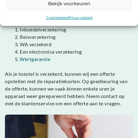
Gratis je Mac Pro repareren?
Bekijk voorkeuren
In sommige gevallen kan het mogelijk zijn dat je toestel
is verzekerd. Veel voorkomende verzekeringen zijn:
Cookiebeleid
Privacybeleid
Inboedelverzekering
Reisverzekering
WA verzekerd
Een electronica verzekering
Wertgarantie
Als je toestel is verzekerd, kunnen wij een offerte
opstellen met de reparatiekosten. Op goedkeuring van
de offerte, kunnen we vaak binnen enkele uren je
apparaat weer gerepareerd hebben. Neem contact op
met de klantenservice om een offerte aan te vragen.