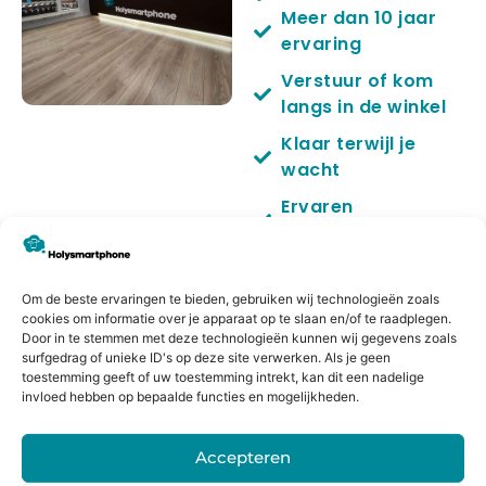
Meer dan 10 jaar
ervaring
Verstuur of kom
langs in de winkel
Klaar terwijl je
wacht
Ervaren
sprecialisten
Kwaliteit
onderdelen
Om de beste ervaringen te bieden, gebruiken wij technologieën zoals
cookies om informatie over je apparaat op te slaan en/of te raadplegen.
6 maanden
Door in te stemmen met deze technologieën kunnen wij gegevens zoals
garantie
surfgedrag of unieke ID's op deze site verwerken. Als je geen
toestemming geeft of uw toestemming intrekt, kan dit een nadelige
No cure no pay
invloed hebben op bepaalde functies en mogelijkheden.
Accepteren