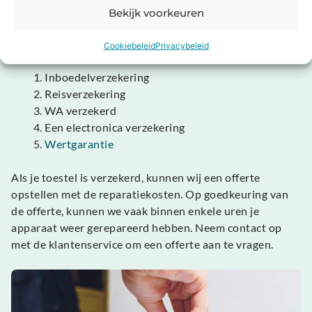
Gratis je Laptop repareren?
Bekijk voorkeuren
In sommige gevallen kan het mogelijk zijn dat je toestel
is verzekerd. Veel voorkomende verzekeringen zijn:
Cookiebeleid
Privacybeleid
Inboedelverzekering
Reisverzekering
WA verzekerd
Een electronica verzekering
Wertgarantie
Als je toestel is verzekerd, kunnen wij een offerte
opstellen met de reparatiekosten. Op goedkeuring van
de offerte, kunnen we vaak binnen enkele uren je
apparaat weer gerepareerd hebben. Neem contact op
met de klantenservice om een offerte aan te vragen.