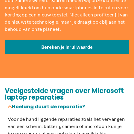
duurzamere wereld. Daarom bieden wij onze klanten de
mogelijkheid om hun oude smartphones in te ruilen voor
korting op een nieuw toestel. Niet alleen profiteer jij van
de nieuwste technologie, maar je draagt ook bij aan het
behoud van onze planeet.
Bereken je inruilwaarde
Veelgestelde vragen over Microsoft
laptop reparaties
Hoelang duurt de reparatie?
Voor de hand liggende reparaties zoals het vervangen
van een scherm, batterij, camera of microfoon kun je
in een paar uur alweer ophalen. Ingewikkelde