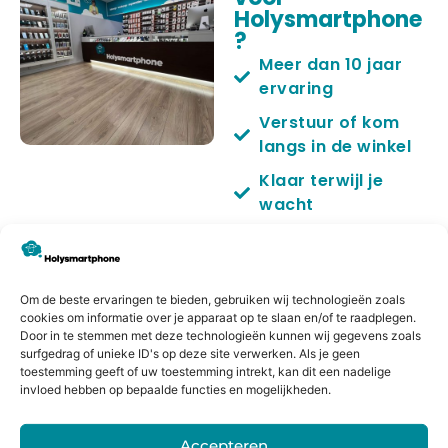
Holysmartphone
?
Meer dan 10 jaar
ervaring
Verstuur of kom
langs in de winkel
Klaar terwijl je
wacht
Ervaren
sprecialisten
Kwaliteit
Om de beste ervaringen te bieden, gebruiken wij technologieën zoals
onderdelen
cookies om informatie over je apparaat op te slaan en/of te raadplegen.
Door in te stemmen met deze technologieën kunnen wij gegevens zoals
6 maanden
surfgedrag of unieke ID's op deze site verwerken. Als je geen
toestemming geeft of uw toestemming intrekt, kan dit een nadelige
garantie
invloed hebben op bepaalde functies en mogelijkheden.
No cure no pay
Accepteren