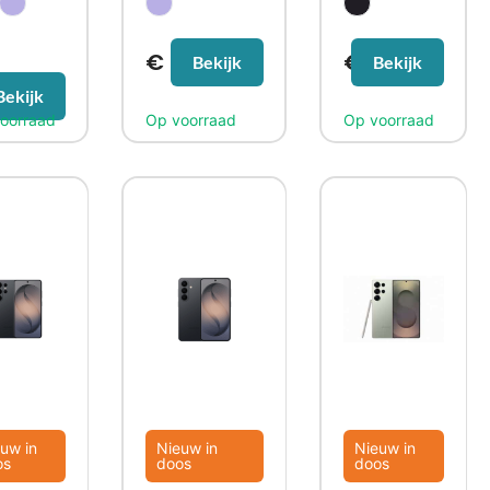
€
345,99
€
709,99
Bekijk
Bekijk
71,99
Bekijk
uw in
Nieuw in
Nieuw in
os
doos
doos