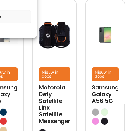
en
uw in
Nieuw in
Nieuw in
os
doos
doos
msung
Motorola
Samsung
laxy
Defy
Galaxy
5
Satellite
A56 5G
Link
Satellite
Messenger