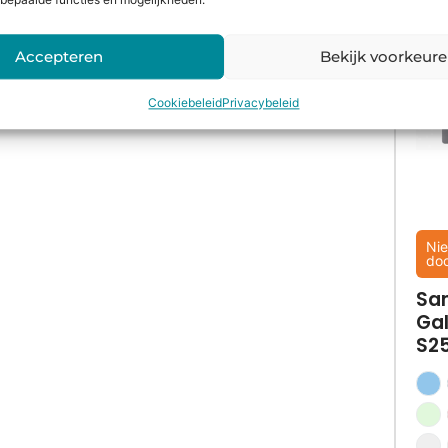
bepaalde functies en mogelijkheden.
Accepteren
Bekijk voorkeur
Cookiebeleid
Privacybeleid
Nie
do
Sa
Ga
S2