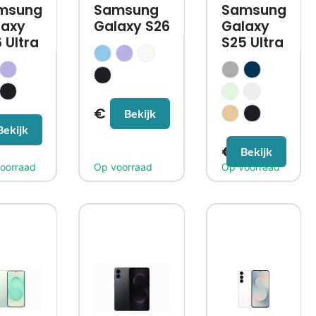
msung
Samsung
Samsung
laxy
Galaxy S26
Galaxy
 Ultra
S25 Ultra
€
643,99
Bekijk
90,99
Bekijk
€
868,99
Bekijk