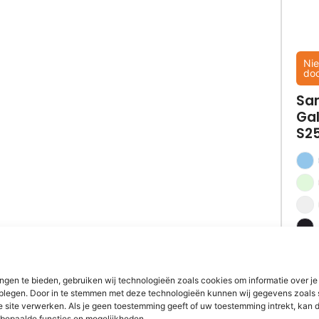
Nie
do
Sa
Ga
S2
€
7
ngen te bieden, gebruiken wij technologieën zoals cookies om informatie over je
dplegen. Door in te stemmen met deze technologieën kunnen wij gegevens zoals 
e site verwerken. Als je geen toestemming geeft of uw toestemming intrekt, kan d