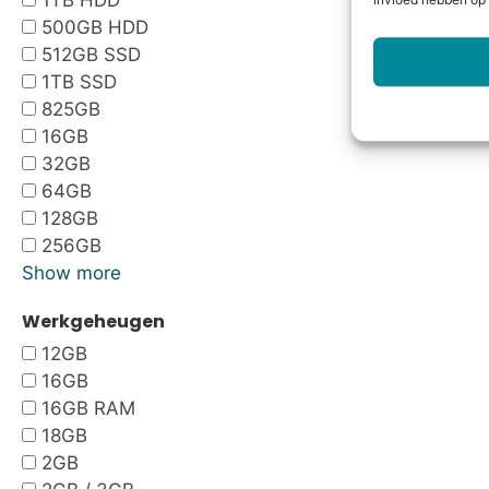
1TB HDD
invloed hebben op 
500GB HDD
512GB SSD
1TB SSD
825GB
16GB
32GB
64GB
128GB
256GB
Show more
Werkgeheugen
12GB
16GB
16GB RAM
18GB
2GB