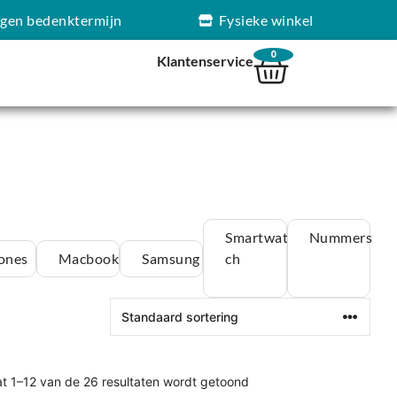
agen bedenktermijn
Fysieke winkel
0
Klantenservice
Smartwat
Nummers
ones
Macbook
Samsung
ch
at 1–12 van de 26 resultaten wordt getoond