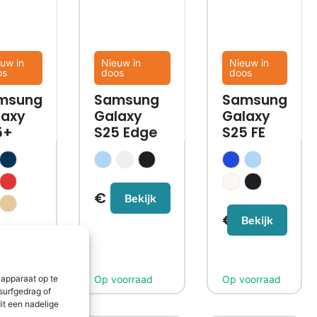
uw in
Nieuw in
Nieuw in
os
doos
doos
msung
Samsung
Samsung
laxy
Galaxy
Galaxy
5+
S25 Edge
S25 FE
€
547,99
Bekijk
€
519,99
Bekijk
80,99
Bekijk
 apparaat op te
surfgedrag of
it een nadelige