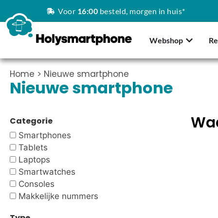
Voor
16:00
besteld, morgen in huis*
Webshop
Re
Home
> Nieuwe smartphone
Nieuwe smartphone
Waa
Categorie
Smartphones
Tablets
Laptops
Smartwatches
Consoles
Makkelijke nummers
Type