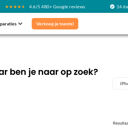
★★★★
★
4.6/5 480+ Google reviews
14 d
paraties
Verkoop je toestel
r ben je naar op zoek?
iPh
Resulta