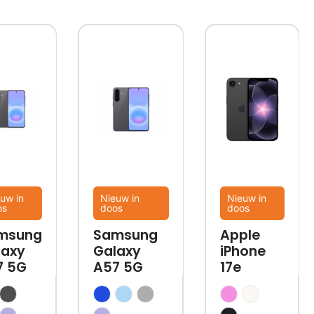
uw in
Nieuw in
Nieuw in
os
doos
doos
msung
Samsung
Apple
laxy
Galaxy
iPhone
7 5G
A57 5G
17e