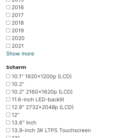
2016
2017
2018
2019
2020
2021
Show more
Scherm
10.1" 1920x1200p (LCD)
10.2"
10.2" 2160x1620p (LCD)
11.6-inch LED-backlit
12.9″ 2732×2048p (LCD)
12"
13.6" Inch
13.9-inch 3K LTPS Touchscreen