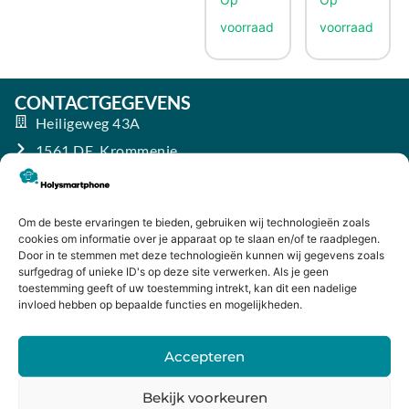
CONTACTGEGEVENS
Heiligeweg 43A
1561 DE, Krommenie
075 641 5169
info@holysmartphone.nl
Maandag:
11:00 - 18:00
Om de beste ervaringen te bieden, gebruiken wij technologieën zoals
cookies om informatie over je apparaat op te slaan en/of te raadplegen.
Dinsdag:
09:00 - 18:00
Door in te stemmen met deze technologieën kunnen wij gegevens zoals
surfgedrag of unieke ID's op deze site verwerken. Als je geen
Woensdag:
09:00 - 18:00
toestemming geeft of uw toestemming intrekt, kan dit een nadelige
invloed hebben op bepaalde functies en mogelijkheden.
Donderdag:
09:00 - 18:00
Vrijdag:
09:00 - 18:00
Accepteren
Zaterdag:
09:00 - 17:00
Bekijk voorkeuren
Zondag:
Gesloten ​ ​ ​ ​ ​ ​ ​