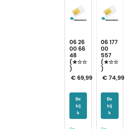
06 26
06 177
00 66
00
48
557
(★☆☆
(★☆☆
)
)
€
69,99
€
74,99
Be
Be
kij
kij
k
k