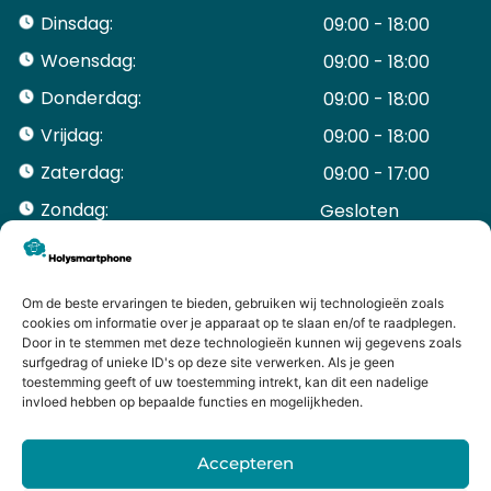
Dinsdag:
09:00 - 18:00
Woensdag:
09:00 - 18:00
Donderdag:
09:00 - 18:00
Vrijdag:
09:00 - 18:00
Zaterdag:
09:00 - 17:00
Zondag:
Gesloten ​ ​ ​ ​ ​ ​ ​
ACCOUNT
Mijn Account
Bestellingen
Om de beste ervaringen te bieden, gebruiken wij technologieën zoals
cookies om informatie over je apparaat op te slaan en/of te raadplegen.
Mijn winkelwagen
Door in te stemmen met deze technologieën kunnen wij gegevens zoals
HANDIGE LINKS
surfgedrag of unieke ID's op deze site verwerken. Als je geen
Levering en retourneren
toestemming geeft of uw toestemming intrekt, kan dit een nadelige
invloed hebben op bepaalde functies en mogelijkheden.
Garantie
Contact
Accepteren
iPhone laten maken