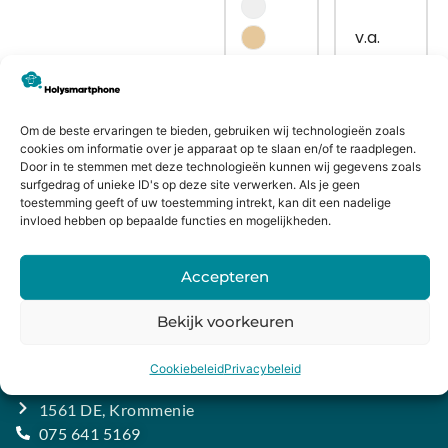
€
439,99
Bekijk
Om de beste ervaringen te bieden, gebruiken wij technologieën zoals
€
489,99
cookies om informatie over je apparaat op te slaan en/of te raadplegen.
Door in te stemmen met deze technologieën kunnen wij gegevens zoals
surfgedrag of unieke ID's op deze site verwerken. Als je geen
toestemming geeft of uw toestemming intrekt, kan dit een nadelige
Bekijk
invloed hebben op bepaalde functies en mogelijkheden.
Accepteren
Bekijk voorkeuren
CONTACTGEGEVENS
Cookiebeleid
Privacybeleid
Heiligeweg 43A
1561 DE, Krommenie
075 641 5169