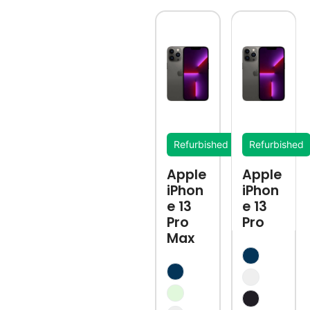
Refurbished
Refurbished
Apple
Apple
iPhon
iPhon
e 13
e 13
Pro
Pro
Max