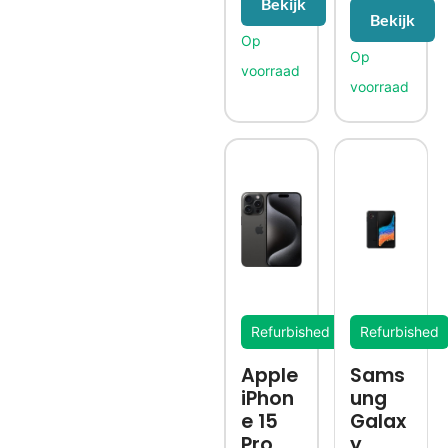
Bekijk
Bekijk
Refurbished
Refurbished
Apple
Sams
iPhon
ung
e 15
Galax
Pro
y