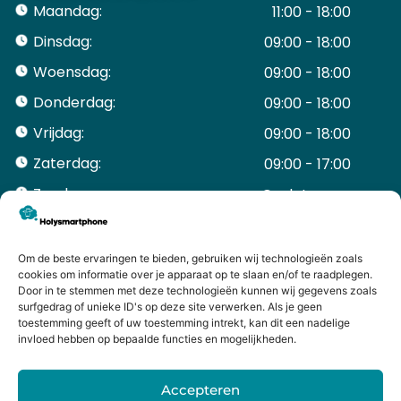
Maandag:
11:00 - 18:00
Dinsdag:
09:00 - 18:00
Woensdag:
09:00 - 18:00
Donderdag:
09:00 - 18:00
Vrijdag:
09:00 - 18:00
Zaterdag:
09:00 - 17:00
Zondag:
Gesloten ​ ​ ​ ​ ​ ​ ​
ACCOUNT
Mijn Account
Om de beste ervaringen te bieden, gebruiken wij technologieën zoals
Bestellingen
cookies om informatie over je apparaat op te slaan en/of te raadplegen.
Door in te stemmen met deze technologieën kunnen wij gegevens zoals
Mijn winkelwagen
surfgedrag of unieke ID's op deze site verwerken. Als je geen
HANDIGE LINKS
toestemming geeft of uw toestemming intrekt, kan dit een nadelige
Levering en retourneren
invloed hebben op bepaalde functies en mogelijkheden.
Garantie
Contact
Accepteren