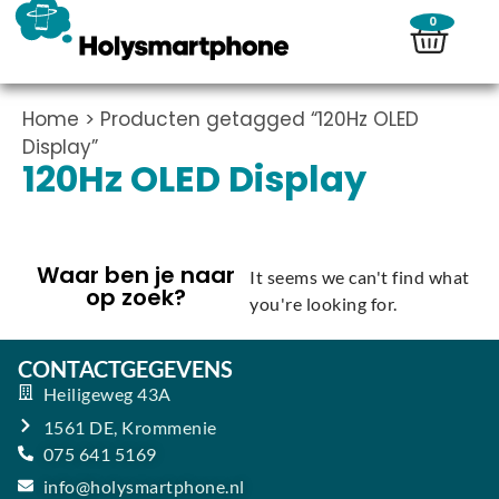
0
Home
> Producten getagged “120Hz OLED
Display”
120Hz OLED Display
Waar ben je naar
It seems we can't find what
op zoek?
you're looking for.
CONTACTGEGEVENS
Heiligeweg 43A
1561 DE, Krommenie
075 641 5169
info@holysmartphone.nl