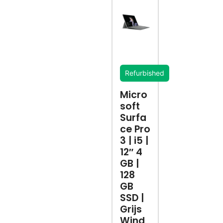
Refurbished
Micro
soft
Surfa
ce Pro
3 | i5 |
12″ 4
GB |
128
GB
SSD |
Grijs
Wind