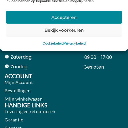
info@holysmartphone.nl
invloed hebben op bepaalde functies en mogelijkheden.
Maandag:
11:00 - 18:00
Accepteren
Dinsdag:
09:00 - 18:00
Woensdag:
09:00 - 18:00
Bekijk voorkeuren
Donderdag:
09:00 - 18:00
Cookiebeleid
Privacybeleid
Vrijdag:
09:00 - 18:00
Zaterdag:
09:00 - 17:00
Zondag:
Gesloten ​ ​ ​ ​ ​ ​ ​
ACCOUNT
Mijn Account
Bestellingen
Mijn winkelwagen
HANDIGE LINKS
Levering en retourneren
Garantie
Contact