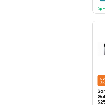
Nie
do
Sa
Ga
S2