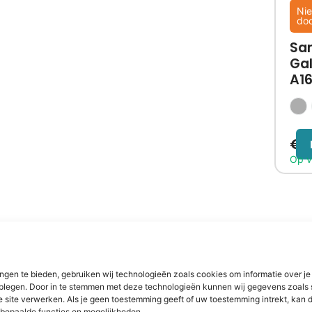
Nie
do
Sa
Ga
A1
€
1
ngen te bieden, gebruiken wij technologieën zoals cookies om informatie over je
dplegen. Door in te stemmen met deze technologieën kunnen wij gegevens zoals 
e site verwerken. Als je geen toestemming geeft of uw toestemming intrekt, kan d