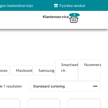
agen bedenktermijn
Fysieke winkel
0
Klantenservice
Smartwat
Nummers
ones
Macbook
Samsung
ch
le 7 resultaten