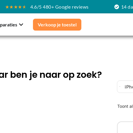
★★★★
★
4.6/5 480+ Google reviews
14 d
paraties
Verkoop je toestel
r ben je naar op zoek?
iPh
Toont al