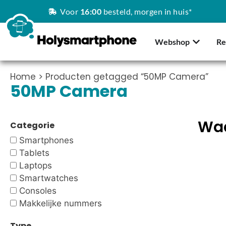
Voor
16:00
besteld, morgen in huis*
Webshop
Re
Home
> Producten getagged “50MP Camera”
50MP Camera
Waa
Categorie
Smartphones
Tablets
Laptops
Smartwatches
Consoles
Makkelijke nummers
Type