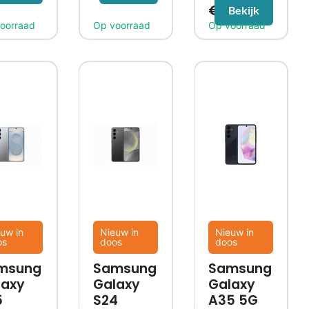
€
778,99
Bekijk
uw in
Nieuw in
Nieuw in
os
doos
doos
msung
Samsung
Samsung
laxy
Galaxy
Galaxy
5
S24
A35 5G