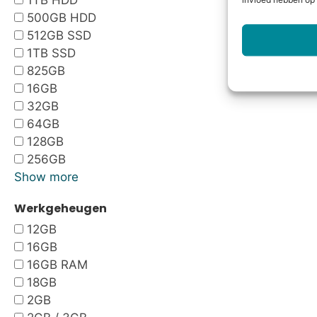
1TB HDD
invloed hebben op 
500GB HDD
512GB SSD
1TB SSD
825GB
16GB
32GB
64GB
128GB
256GB
Show more
Werkgeheugen
12GB
16GB
16GB RAM
18GB
2GB