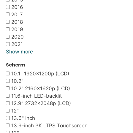
2016
2017
2018
2019
2020
2021
Show more
Scherm
10.1" 1920x1200p (LCD)
10.2"
10.2" 2160x1620p (LCD)
11.6-inch LED-backlit
12.9″ 2732×2048p (LCD)
12"
13.6" Inch
13.9-inch 3K LTPS Touchscreen