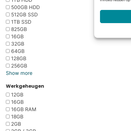
1TB HDD
invloed hebben op 
500GB HDD
512GB SSD
1TB SSD
825GB
16GB
32GB
64GB
128GB
256GB
Show more
Werkgeheugen
12GB
16GB
16GB RAM
18GB
2GB