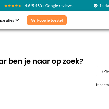
★★★★
★
4.6/5 480+ Google reviews
14 d
paraties
Verkoop je toestel
r ben je naar op zoek?
iPh
It seem