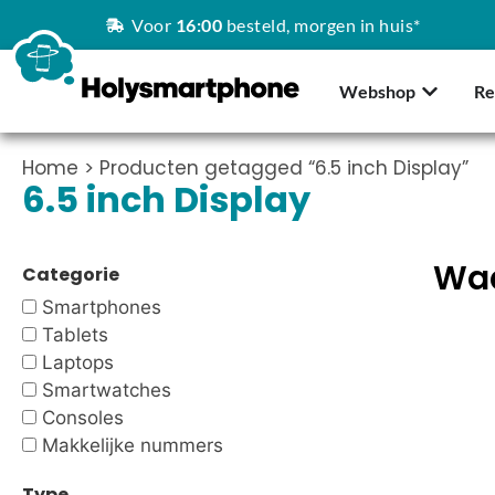
Voor
16:00
besteld, morgen in huis*
Webshop
Re
Home
> Producten getagged “6.5 inch Display”
6.5 inch Display
Waa
Categorie
Smartphones
Tablets
Laptops
Smartwatches
Consoles
Makkelijke nummers
Type