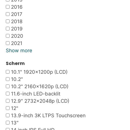
2016
2017
2018
2019
2020
2021
Show more
Scherm
10.1" 1920x1200p (LCD)
10.2"
10.2" 2160x1620p (LCD)
11.6-inch LED-backlit
12.9″ 2732×2048p (LCD)
12"
13.9-inch 3K LTPS Touchscreen
13"