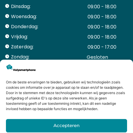
Dinsdag:
09:00 - 18:00
Woensdag:
09:00 - 18:00
Donderdag:
09:00 - 18:00
Vrijdag:
09:00 - 18:00
Zaterdag:
09:00 - 17:00
Zondag:
Gesloten ​ ​ ​ ​ ​ ​ ​
ACCOUNT
Mijn Account
Bestellingen
Om de beste ervaringen te bieden, gebruiken wij technologieën zoals
cookies om informatie over je apparaat op te slaan en/of te raadplegen.
Mijn winkelwagen
Door in te stemmen met deze technologieën kunnen wij gegevens zoals
HANDIGE LINKS
surfgedrag of unieke ID's op deze site verwerken. Als je geen
Levering en retourneren
toestemming geeft of uw toestemming intrekt, kan dit een nadelige
invloed hebben op bepaalde functies en mogelijkheden.
Garantie
Contact
Accepteren
iPhone laten maken