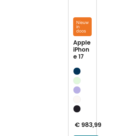
Nieuw
in
doos
Apple
iPhon
e 17
€
983,99