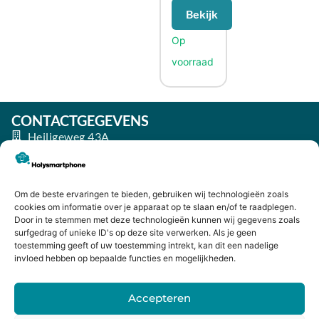
Bekijk
CONTACTGEGEVENS
Heiligeweg 43A
1561 DE, Krommenie
075 641 5169
Om de beste ervaringen te bieden, gebruiken wij technologieën zoals
info@holysmartphone.nl
cookies om informatie over je apparaat op te slaan en/of te raadplegen.
Maandag:
11:00 - 18:00
Door in te stemmen met deze technologieën kunnen wij gegevens zoals
surfgedrag of unieke ID's op deze site verwerken. Als je geen
Dinsdag:
09:00 - 18:00
toestemming geeft of uw toestemming intrekt, kan dit een nadelige
invloed hebben op bepaalde functies en mogelijkheden.
Woensdag:
09:00 - 18:00
Donderdag:
09:00 - 18:00
Accepteren
Vrijdag:
09:00 - 18:00