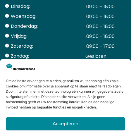
Dinsdag:
09:00 - 18:00
Woensdag:
09:00 - 18:00
Donderdag:
09:00 - 18:00
Vrijdag:
09:00 - 18:00
Zaterdag:
09:00 - 17:00
Zondag:
Gesloten ​ ​ ​ ​ ​ ​ ​
ACCOUNT
Mijn Account
Bestellingen
Om de beste ervaringen te bieden, gebruiken wij technologieën zoals
cookies om informatie over je apparaat op te slaan en/of te raadplegen.
Mijn winkelwagen
Door in te stemmen met deze technologieën kunnen wij gegevens zoals
HANDIGE LINKS
surfgedrag of unieke ID's op deze site verwerken. Als je geen
Levering en retourneren
toestemming geeft of uw toestemming intrekt, kan dit een nadelige
invloed hebben op bepaalde functies en mogelijkheden.
Garantie
Contact
Accepteren
iPhone laten maken