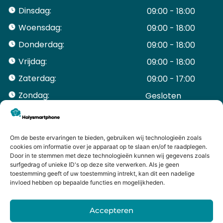
Dinsdag:
09:00 - 18:00
Woensdag:
09:00 - 18:00
Donderdag:
09:00 - 18:00
Vrijdag:
09:00 - 18:00
Zaterdag:
09:00 - 17:00
Zondag:
Gesloten ​ ​ ​ ​ ​ ​ ​
ACCOUNT
Mijn Account
Bestellingen
Om de beste ervaringen te bieden, gebruiken wij technologieën zoals
cookies om informatie over je apparaat op te slaan en/of te raadplegen.
Mijn winkelwagen
Door in te stemmen met deze technologieën kunnen wij gegevens zoals
HANDIGE LINKS
surfgedrag of unieke ID's op deze site verwerken. Als je geen
Levering en retourneren
toestemming geeft of uw toestemming intrekt, kan dit een nadelige
invloed hebben op bepaalde functies en mogelijkheden.
Garantie
Contact
Accepteren
iPhone laten maken