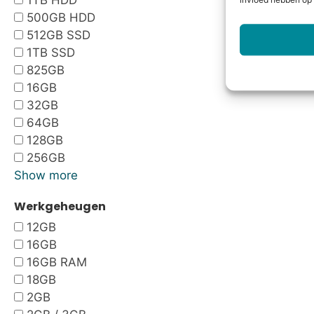
1TB HDD
invloed hebben op 
500GB HDD
512GB SSD
1TB SSD
825GB
16GB
32GB
64GB
128GB
256GB
Show more
Werkgeheugen
12GB
16GB
16GB RAM
18GB
2GB