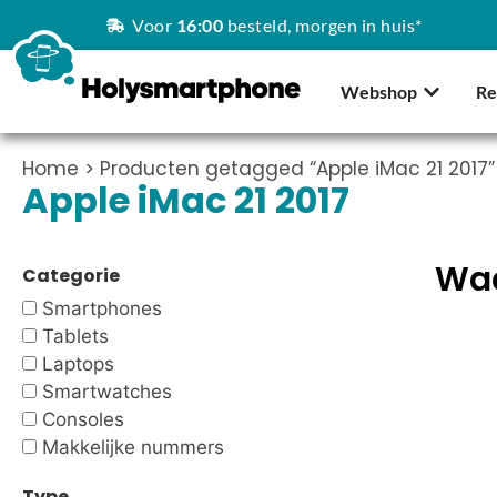
Voor
16:00
besteld, morgen in huis*
Webshop
Re
Home
> Producten getagged “Apple iMac 21 2017”
Apple iMac 21 2017
Waa
Categorie
Smartphones
Tablets
Laptops
Smartwatches
Consoles
Makkelijke nummers
Type