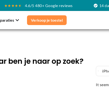
★★★★
★
4.6/5 480+ Google reviews
14 d
paraties
Verkoop je toestel
r ben je naar op zoek?
iPh
It seem