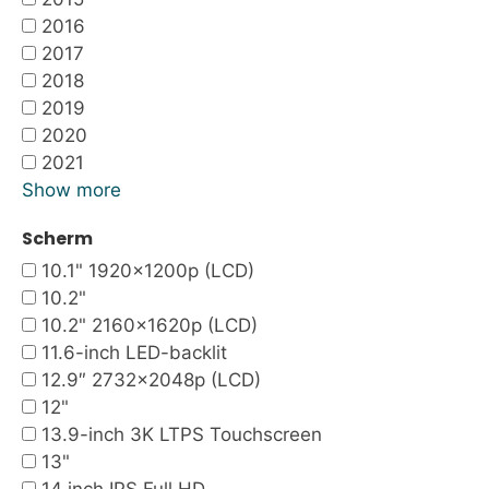
2016
2017
2018
2019
2020
2021
Show more
Scherm
10.1" 1920x1200p (LCD)
10.2"
10.2" 2160x1620p (LCD)
11.6-inch LED-backlit
12.9″ 2732×2048p (LCD)
12"
13.9-inch 3K LTPS Touchscreen
13"