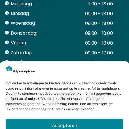
Maandag:
11:00 - 18:00
Dinsdag:
09:00 - 18:00
Woensdag:
09:00 - 18:00
Donderdag:
09:00 - 18:00
Vrijdag:
09:00 - 18:00
Zaterdag:
09:00 - 17:00
Zondag:
Gesloten ​ ​ ​ ​ ​ ​ ​
ACCOUNT
Mijn Account
Om de beste ervaringen te bieden, gebruiken wij technologieën zoals
Bestellingen
cookies om informatie over je apparaat op te slaan en/of te raadplegen.
Door in te stemmen met deze technologieën kunnen wij gegevens zoals
Mijn winkelwagen
surfgedrag of unieke ID's op deze site verwerken. Als je geen
HANDIGE LINKS
toestemming geeft of uw toestemming intrekt, kan dit een nadelige
Levering en retourneren
invloed hebben op bepaalde functies en mogelijkheden.
Garantie
Contact
Accepteren