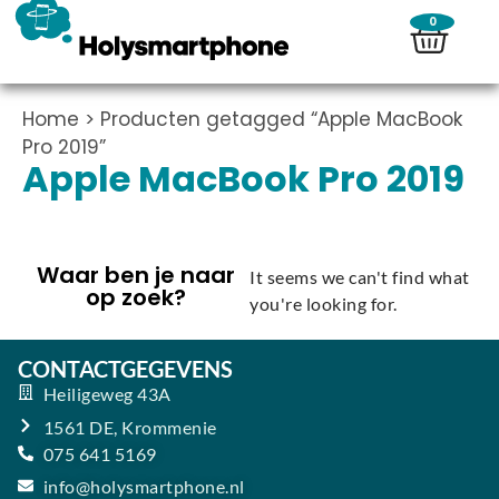
0
Home
> Producten getagged “Apple MacBook
Pro 2019”
Apple MacBook Pro 2019
Waar ben je naar
It seems we can't find what
op zoek?
you're looking for.
CONTACTGEGEVENS
Heiligeweg 43A
1561 DE, Krommenie
075 641 5169
info@holysmartphone.nl