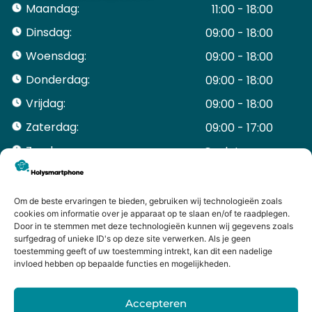
Maandag:
11:00 - 18:00
Dinsdag:
09:00 - 18:00
Woensdag:
09:00 - 18:00
Donderdag:
09:00 - 18:00
Vrijdag:
09:00 - 18:00
Zaterdag:
09:00 - 17:00
Zondag:
Gesloten ​ ​ ​ ​ ​ ​ ​
ACCOUNT
Mijn Account
Om de beste ervaringen te bieden, gebruiken wij technologieën zoals
Bestellingen
cookies om informatie over je apparaat op te slaan en/of te raadplegen.
Door in te stemmen met deze technologieën kunnen wij gegevens zoals
Mijn winkelwagen
surfgedrag of unieke ID's op deze site verwerken. Als je geen
HANDIGE LINKS
toestemming geeft of uw toestemming intrekt, kan dit een nadelige
Levering en retourneren
invloed hebben op bepaalde functies en mogelijkheden.
Garantie
Contact
Accepteren