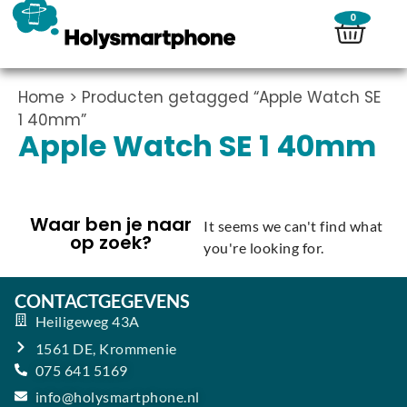
0
Home
> Producten getagged “Apple Watch SE
1 40mm”
Apple Watch SE 1 40mm
Waar ben je naar
It seems we can't find what
op zoek?
you're looking for.
CONTACTGEGEVENS
Heiligeweg 43A
1561 DE, Krommenie
075 641 5169
info@holysmartphone.nl