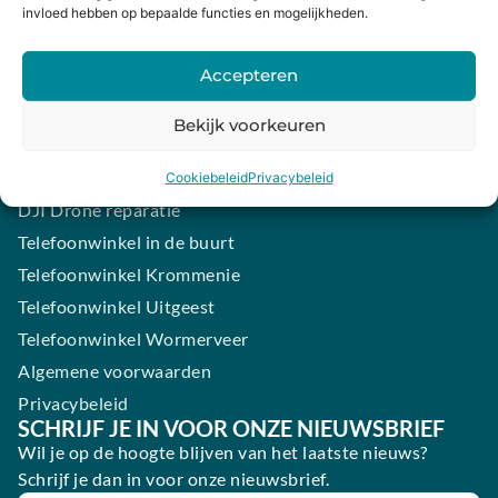
invloed hebben op bepaalde functies en mogelijkheden.
Contact
iPhone laten maken
Accepteren
Samsung smartphone laten maken
Wertgarantie
Bekijk voorkeuren
Blog
Elektronica verkopen
Cookiebeleid
Privacybeleid
DJI Drone reparatie
Telefoonwinkel in de buurt
Telefoonwinkel Krommenie
Telefoonwinkel Uitgeest
Telefoonwinkel Wormerveer
Algemene voorwaarden
Privacybeleid
SCHRIJF JE IN VOOR ONZE NIEUWSBRIEF
Wil je op de hoogte blijven van het laatste nieuws?
Schrijf je dan in voor onze nieuwsbrief.