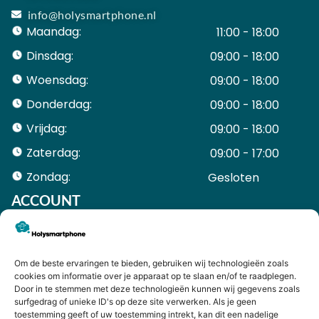
info@holysmartphone.nl
Maandag:
11:00 - 18:00
Dinsdag:
09:00 - 18:00
Woensdag:
09:00 - 18:00
Donderdag:
09:00 - 18:00
Vrijdag:
09:00 - 18:00
Zaterdag:
09:00 - 17:00
Zondag:
Gesloten ​ ​ ​ ​ ​ ​ ​
ACCOUNT
Mijn Account
Bestellingen
Mijn winkelwagen
Om de beste ervaringen te bieden, gebruiken wij technologieën zoals
HANDIGE LINKS
cookies om informatie over je apparaat op te slaan en/of te raadplegen.
Levering en retourneren
Door in te stemmen met deze technologieën kunnen wij gegevens zoals
surfgedrag of unieke ID's op deze site verwerken. Als je geen
Garantie
toestemming geeft of uw toestemming intrekt, kan dit een nadelige