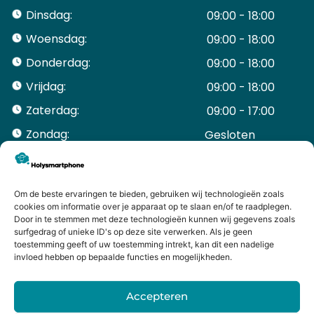
Dinsdag:
09:00 - 18:00
Woensdag:
09:00 - 18:00
Donderdag:
09:00 - 18:00
Vrijdag:
09:00 - 18:00
Zaterdag:
09:00 - 17:00
Zondag:
Gesloten ​ ​ ​ ​ ​ ​ ​
ACCOUNT
Mijn Account
Bestellingen
Om de beste ervaringen te bieden, gebruiken wij technologieën zoals
cookies om informatie over je apparaat op te slaan en/of te raadplegen.
Mijn winkelwagen
Door in te stemmen met deze technologieën kunnen wij gegevens zoals
HANDIGE LINKS
surfgedrag of unieke ID's op deze site verwerken. Als je geen
Levering en retourneren
toestemming geeft of uw toestemming intrekt, kan dit een nadelige
invloed hebben op bepaalde functies en mogelijkheden.
Garantie
Contact
Accepteren
iPhone laten maken