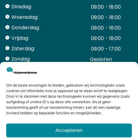
Dinsdag:
09:00 - 18:00
Woensdag:
09:00 - 18:00
Donderdag:
09:00 - 18:00
Vrijdag:
09:00 - 18:00
Zaterdag:
09:00 - 17:00
Zondag:
Gesloten ​ ​ ​ ​ ​ ​ ​
ACCOUNT
Mijn Account
Bestellingen
Om de beste ervaringen te bieden, gebruiken wij technologieën zoals
cookies om informatie over je apparaat op te slaan en/of te raadplegen.
Mijn winkelwagen
Door in te stemmen met deze technologieën kunnen wij gegevens zoals
HANDIGE LINKS
surfgedrag of unieke ID's op deze site verwerken. Als je geen
Levering en retourneren
toestemming geeft of uw toestemming intrekt, kan dit een nadelige
invloed hebben op bepaalde functies en mogelijkheden.
Garantie
Contact
Accepteren
iPhone laten maken