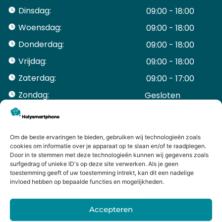
Dinsdag:
09:00 - 18:00
Woensdag:
09:00 - 18:00
Donderdag:
09:00 - 18:00
Vrijdag:
09:00 - 18:00
Zaterdag:
09:00 - 17:00
Zondag:
Gesloten ​ ​ ​ ​ ​ ​ ​
ACCOUNT
Mijn Account
Bestellingen
Om de beste ervaringen te bieden, gebruiken wij technologieën zoals
cookies om informatie over je apparaat op te slaan en/of te raadplegen.
Mijn winkelwagen
Door in te stemmen met deze technologieën kunnen wij gegevens zoals
HANDIGE LINKS
surfgedrag of unieke ID's op deze site verwerken. Als je geen
Levering en retourneren
toestemming geeft of uw toestemming intrekt, kan dit een nadelige
invloed hebben op bepaalde functies en mogelijkheden.
Garantie
Contact
Accepteren
iPhone laten maken