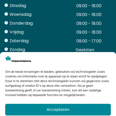
Dinsdag:
09:00 - 18:00
Woensdag:
09:00 - 18:00
Donderdag:
09:00 - 18:00
Vrijdag:
09:00 - 18:00
Zaterdag:
09:00 - 17:00
Zondag:
Gesloten ​ ​ ​ ​ ​ ​ ​
ACCOUNT
Mijn Account
Bestellingen
Om de beste ervaringen te bieden, gebruiken wij technologieën zoals
cookies om informatie over je apparaat op te slaan en/of te raadplegen.
Mijn winkelwagen
Door in te stemmen met deze technologieën kunnen wij gegevens zoals
HANDIGE LINKS
surfgedrag of unieke ID's op deze site verwerken. Als je geen
Levering en retourneren
toestemming geeft of uw toestemming intrekt, kan dit een nadelige
invloed hebben op bepaalde functies en mogelijkheden.
Garantie
Contact
Accepteren
iPhone laten maken