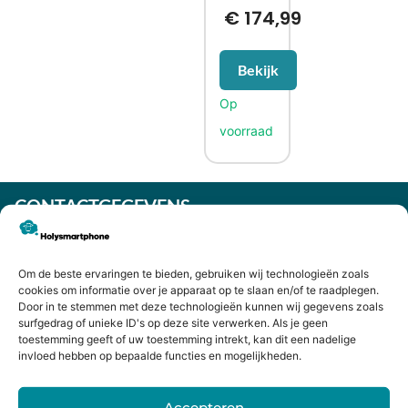
€
174,99
Bekijk
CONTACTGEGEVENS
Heiligeweg 43A
1561 DE, Krommenie
075 641 5169
Om de beste ervaringen te bieden, gebruiken wij technologieën zoals
cookies om informatie over je apparaat op te slaan en/of te raadplegen.
info@holysmartphone.nl
Door in te stemmen met deze technologieën kunnen wij gegevens zoals
Maandag:
11:00 - 18:00
surfgedrag of unieke ID's op deze site verwerken. Als je geen
toestemming geeft of uw toestemming intrekt, kan dit een nadelige
Dinsdag:
09:00 - 18:00
invloed hebben op bepaalde functies en mogelijkheden.
Woensdag:
09:00 - 18:00
Accepteren