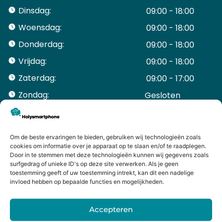
Dinsdag:
09:00 - 18:00
Woensdag:
09:00 - 18:00
Donderdag:
09:00 - 18:00
Vrijdag:
09:00 - 18:00
Zaterdag:
09:00 - 17:00
Zondag:
Gesloten ​ ​ ​ ​ ​ ​ ​
ACCOUNT
Mijn Account
Bestellingen
Om de beste ervaringen te bieden, gebruiken wij technologieën zoals
cookies om informatie over je apparaat op te slaan en/of te raadplegen.
Mijn winkelwagen
Door in te stemmen met deze technologieën kunnen wij gegevens zoals
HANDIGE LINKS
surfgedrag of unieke ID's op deze site verwerken. Als je geen
Levering en retourneren
toestemming geeft of uw toestemming intrekt, kan dit een nadelige
invloed hebben op bepaalde functies en mogelijkheden.
Garantie
Contact
Accepteren
iPhone laten maken