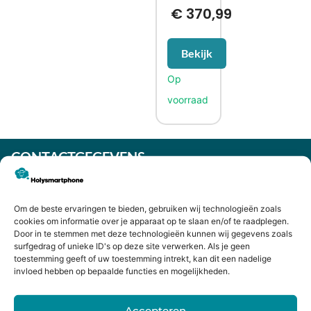
€
370,99
Bekijk
CONTACTGEGEVENS
Heiligeweg 43A
1561 DE, Krommenie
075 641 5169
Om de beste ervaringen te bieden, gebruiken wij technologieën zoals
cookies om informatie over je apparaat op te slaan en/of te raadplegen.
info@holysmartphone.nl
Door in te stemmen met deze technologieën kunnen wij gegevens zoals
Maandag:
11:00 - 18:00
surfgedrag of unieke ID's op deze site verwerken. Als je geen
toestemming geeft of uw toestemming intrekt, kan dit een nadelige
Dinsdag:
09:00 - 18:00
invloed hebben op bepaalde functies en mogelijkheden.
Woensdag:
09:00 - 18:00
Accepteren