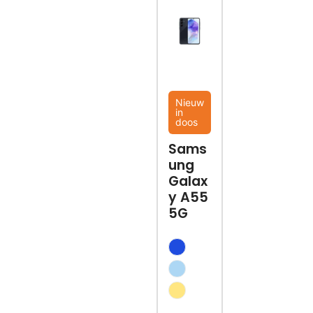
Nieuw
in
doos
Sams
ung
Galax
y A55
5G