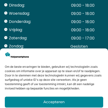
Dinsdag:
09:00 - 18:00
Woensdag:
09:00 - 18:00
Donderdag:
09:00 - 18:00
Vrijdag:
09:00 - 18:00
Zaterdag:
09:00 - 17:00
Zondag:
Gesloten ​ ​ ​ ​ ​ ​ ​
ACCOUNT
Mijn Account
Bestellingen
Om de beste ervaringen te bieden, gebruiken wij technologieën zoals
cookies om informatie over je apparaat op te slaan en/of te raadplegen.
Mijn winkelwagen
Door in te stemmen met deze technologieën kunnen wij gegevens zoals
HANDIGE LINKS
surfgedrag of unieke ID's op deze site verwerken. Als je geen
Levering en retourneren
toestemming geeft of uw toestemming intrekt, kan dit een nadelige
invloed hebben op bepaalde functies en mogelijkheden.
Garantie
Contact
Accepteren
iPhone laten maken