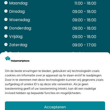
Maandag:
11:00 - 18:00
Dinsdag:
09:00 - 18:00
Woensdag:
09:00 - 18:00
Donderdag:
09:00 - 18:00
Vrijdag:
09:00 - 18:00
Zaterdag:
09:00 - 17:00
Zondag:
Gesloten ​ ​ ​ ​ ​ ​ ​
ACCOUNT
Mijn Account
Om de beste ervaringen te bieden, gebruiken wij technologieën zoals
Bestellingen
cookies om informatie over je apparaat op te slaan en/of te raadplegen.
Door in te stemmen met deze technologieën kunnen wij gegevens zoals
Mijn winkelwagen
surfgedrag of unieke ID's op deze site verwerken. Als je geen
HANDIGE LINKS
toestemming geeft of uw toestemming intrekt, kan dit een nadelige
Levering en retourneren
invloed hebben op bepaalde functies en mogelijkheden.
Garantie
Contact
Accepteren