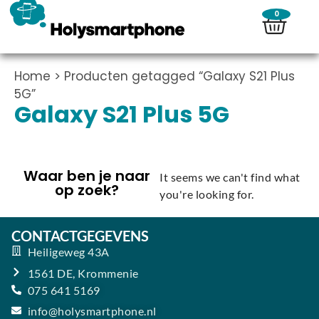
0
Home
> Producten getagged “Galaxy S21 Plus
5G”
Galaxy S21 Plus 5G
Waar ben je naar
It seems we can't find what
op zoek?
you're looking for.
CONTACTGEGEVENS
Heiligeweg 43A
1561 DE, Krommenie
075 641 5169
info@holysmartphone.nl