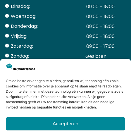
Dinsdag:
09:00 - 18:00
Woensdag:
09:00 - 18:00
Donderdag:
09:00 - 18:00
Vrijdag:
09:00 - 18:00
Zaterdag:
09:00 - 17:00
Zondag:
Gesloten ​ ​ ​ ​ ​ ​ ​
ACCOUNT
Mijn Account
Bestellingen
Om de beste ervaringen te bieden, gebruiken wij technologieën zoals
cookies om informatie over je apparaat op te slaan en/of te raadplegen.
Mijn winkelwagen
Door in te stemmen met deze technologieën kunnen wij gegevens zoals
HANDIGE LINKS
surfgedrag of unieke ID's op deze site verwerken. Als je geen
Levering en retourneren
toestemming geeft of uw toestemming intrekt, kan dit een nadelige
invloed hebben op bepaalde functies en mogelijkheden.
Garantie
Contact
Accepteren
iPhone laten maken