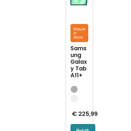
Nieuw
in
doos
Sams
ung
Galax
y Tab
A11+
€
225,99
Bekijk