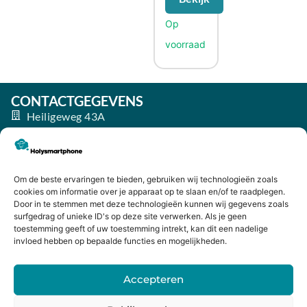
CONTACTGEGEVENS
Heiligeweg 43A
1561 DE, Krommenie
075 641 5169
info@holysmartphone.nl
Om de beste ervaringen te bieden, gebruiken wij technologieën zoals
Maandag:
11:00 - 18:00
cookies om informatie over je apparaat op te slaan en/of te raadplegen.
Door in te stemmen met deze technologieën kunnen wij gegevens zoals
Dinsdag:
09:00 - 18:00
surfgedrag of unieke ID's op deze site verwerken. Als je geen
toestemming geeft of uw toestemming intrekt, kan dit een nadelige
Woensdag:
09:00 - 18:00
invloed hebben op bepaalde functies en mogelijkheden.
Donderdag:
09:00 - 18:00
Accepteren
Vrijdag:
09:00 - 18:00
Zaterdag:
09:00 - 17:00