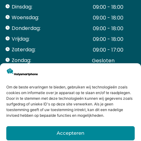
Dinsdag:
09:00 - 18:00
Woensdag:
09:00 - 18:00
Donderdag:
09:00 - 18:00
Vrijdag:
09:00 - 18:00
Zaterdag:
09:00 - 17:00
Zondag:
Gesloten ​ ​ ​ ​ ​ ​ ​
ACCOUNT
Mijn Account
Bestellingen
Om de beste ervaringen te bieden, gebruiken wij technologieën zoals
cookies om informatie over je apparaat op te slaan en/of te raadplegen.
Mijn winkelwagen
Door in te stemmen met deze technologieën kunnen wij gegevens zoals
HANDIGE LINKS
surfgedrag of unieke ID's op deze site verwerken. Als je geen
Levering en retourneren
toestemming geeft of uw toestemming intrekt, kan dit een nadelige
invloed hebben op bepaalde functies en mogelijkheden.
Garantie
Contact
Accepteren
iPhone laten maken