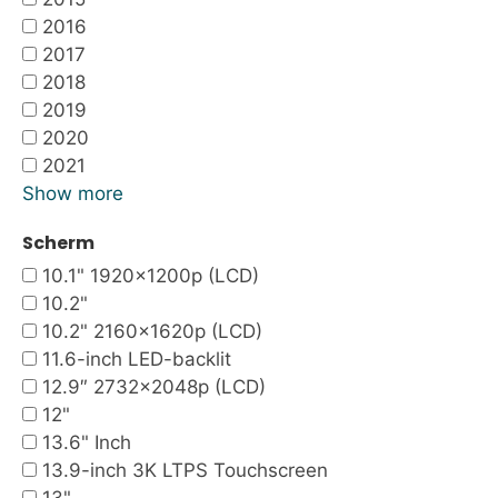
2016
2017
2018
2019
2020
2021
Show more
Scherm
10.1" 1920x1200p (LCD)
10.2"
10.2" 2160x1620p (LCD)
11.6-inch LED-backlit
12.9″ 2732×2048p (LCD)
12"
13.6" Inch
13.9-inch 3K LTPS Touchscreen