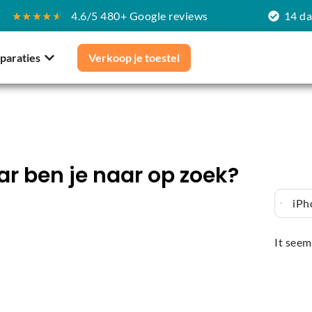
★★★★
★
4.6/5 480+ Google reviews
14 d
paraties
Verkoop je toestel
r ben je naar op zoek?
iPh
It seem