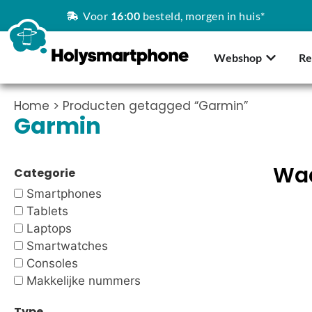
Voor
16:00
besteld, morgen in huis*
Webshop
Re
Home
> Producten getagged “Garmin”
Garmin
Waa
Categorie
Smartphones
Tablets
Laptops
Smartwatches
Consoles
Makkelijke nummers
Type