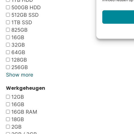
1TB HDD
invloed hebben op 
500GB HDD
512GB SSD
1TB SSD
825GB
16GB
32GB
64GB
128GB
256GB
Show more
Werkgeheugen
12GB
16GB
16GB RAM
18GB
2GB