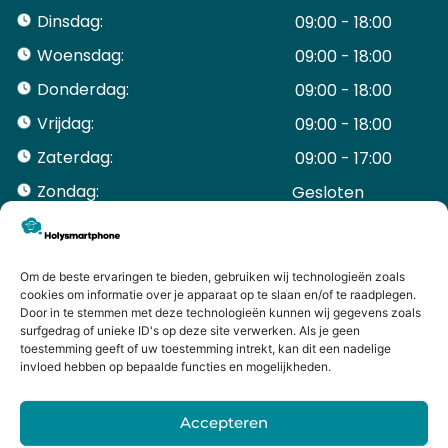
Dinsdag:
09:00 - 18:00
Woensdag:
09:00 - 18:00
Donderdag:
09:00 - 18:00
Vrijdag:
09:00 - 18:00
Zaterdag:
09:00 - 17:00
Zondag:
Gesloten ​ ​ ​ ​ ​ ​ ​
ACCOUNT
Mijn Account
Bestellingen
Om de beste ervaringen te bieden, gebruiken wij technologieën zoals
cookies om informatie over je apparaat op te slaan en/of te raadplegen.
Mijn winkelwagen
Door in te stemmen met deze technologieën kunnen wij gegevens zoals
HANDIGE LINKS
surfgedrag of unieke ID's op deze site verwerken. Als je geen
Levering en retourneren
toestemming geeft of uw toestemming intrekt, kan dit een nadelige
invloed hebben op bepaalde functies en mogelijkheden.
Garantie
Contact
Accepteren
iPhone laten maken