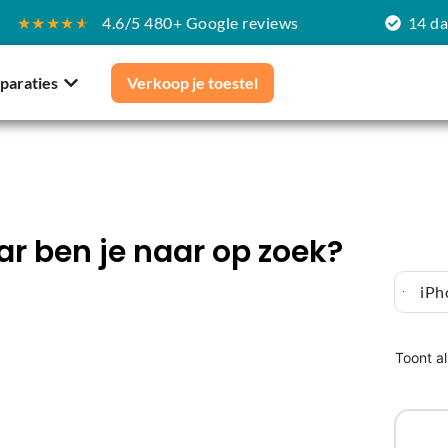
★★★★
★
4.6/5 480+ Google reviews
14 d
paraties
Verkoop je toestel
r ben je naar op zoek?
iPh
Toont al