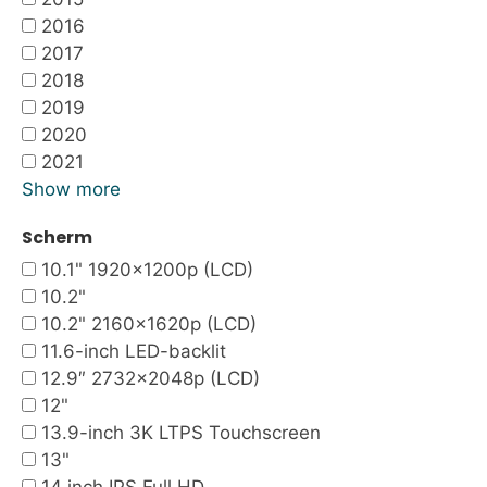
2016
2017
2018
2019
2020
2021
Show more
Scherm
10.1" 1920x1200p (LCD)
10.2"
10.2" 2160x1620p (LCD)
11.6-inch LED-backlit
12.9″ 2732×2048p (LCD)
12"
13.9-inch 3K LTPS Touchscreen
13"