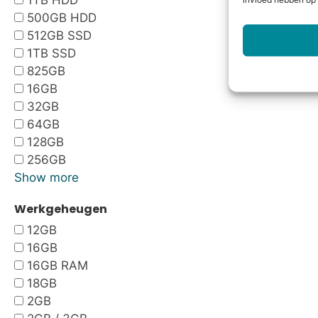
1TB HDD
invloed hebben op 
500GB HDD
512GB SSD
1TB SSD
825GB
16GB
32GB
64GB
128GB
256GB
Show more
Werkgeheugen
12GB
16GB
16GB RAM
18GB
2GB