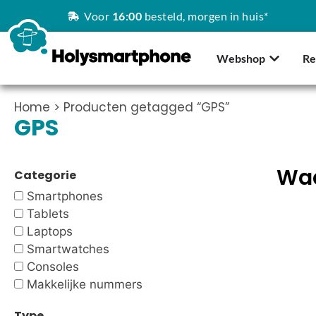
Voor
16:00
besteld, morgen in huis*
Webshop
Re
Home
> Producten getagged “GPS”
GPS
Waa
Categorie
Smartphones
Tablets
Laptops
Smartwatches
Consoles
Makkelijke nummers
Type