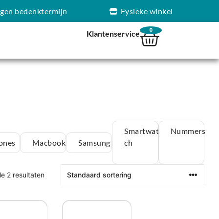
agen bedenktermijn
Fysieke winkel
0
Klantenservice
Smartwat
Nummers
ones
Macbook
Samsung
ch
le 2 resultaten