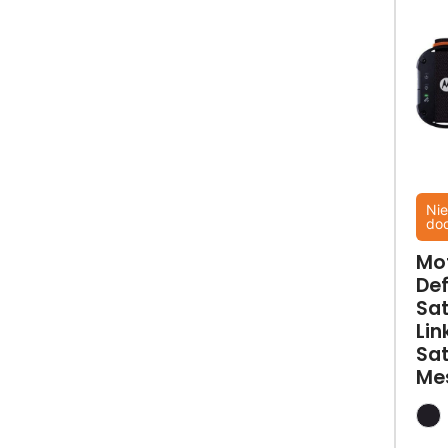
Nie
do
Mo
De
Sat
Lin
Sat
Me